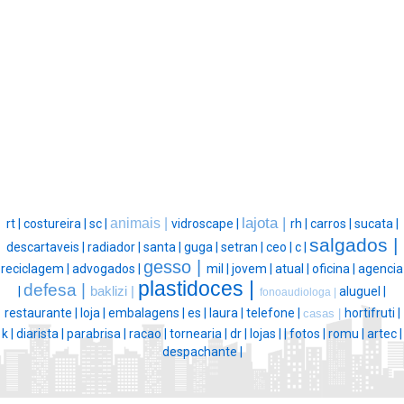
lajota |
animais |
rt |
costureira |
sc |
vidroscape |
rh |
carros |
sucata |
salgados |
descartaveis |
radiador |
santa |
guga |
setran |
ceo |
c |
gesso |
reciclagem |
advogados |
mil |
jovem |
atual |
oficina |
agencia
plastidoces |
defesa |
|
baklizi |
aluguel |
fonoaudiologa |
restaurante |
loja |
embalagens |
es |
laura |
telefone |
hortifruti |
casas |
k |
diarista |
parabrisa |
racao |
tornearia |
dr |
lojas |
|
fotos |
romu |
artec |
despachante |