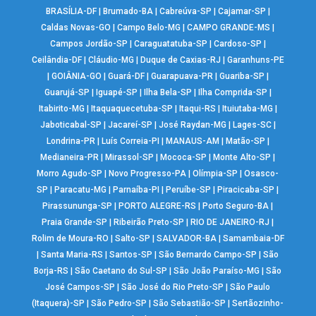
BRASÍLIA-DF
|
Brumado-BA
|
Cabreúva-SP
|
Cajamar-SP
|
Caldas Novas-GO
|
Campo Belo-MG
|
CAMPO GRANDE-MS
|
Campos Jordão-SP
|
Caraguatatuba-SP
|
Cardoso-SP
|
Ceilândia-DF
|
Cláudio-MG
|
Duque de Caxias-RJ
|
Garanhuns-PE
|
GOIÂNIA-GO
|
Guará-DF
|
Guarapuava-PR
|
Guariba-SP
|
Guarujá-SP
|
Iguapé-SP
|
Ilha Bela-SP
|
Ilha Comprida-SP
|
Itabirito-MG
|
Itaquaquecetuba-SP
|
Itaqui-RS
|
Ituiutaba-MG
|
Jaboticabal-SP
|
Jacareí-SP
|
José Raydan-MG
|
Lages-SC
|
Londrina-PR
|
Luís Correia-PI
|
MANAUS-AM
|
Matão-SP
|
Medianeira-PR
|
Mirassol-SP
|
Mococa-SP
|
Monte Alto-SP
|
Morro Agudo-SP
|
Novo Progresso-PA
|
Olímpia-SP
|
Osasco-
SP
|
Paracatu-MG
|
Parnaíba-PI
|
Peruíbe-SP
|
Piracicaba-SP
|
Pirassununga-SP
|
PORTO ALEGRE-RS
|
Porto Seguro-BA
|
Praia Grande-SP
|
Ribeirão Preto-SP
|
RIO DE JANEIRO-RJ
|
Rolim de Moura-RO
|
Salto-SP
|
SALVADOR-BA
|
Samambaia-DF
|
Santa Maria-RS
|
Santos-SP
|
São Bernardo Campo-SP
|
São
Borja-RS
|
São Caetano do Sul-SP
|
São João Paraíso-MG
|
São
José Campos-SP
|
São José do Rio Preto-SP
|
São Paulo
(Itaquera)-SP
|
São Pedro-SP
|
São Sebastião-SP
|
Sertãozinho-