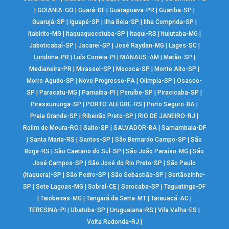
|
GOIÂNIA-GO
|
Guará-DF
|
Guarapuava-PR
|
Guariba-SP
|
Guarujá-SP
|
Iguapé-SP
|
Ilha Bela-SP
|
Ilha Comprida-SP
|
Itabirito-MG
|
Itaquaquecetuba-SP
|
Itaqui-RS
|
Ituiutaba-MG
|
Jaboticabal-SP
|
Jacareí-SP
|
José Raydan-MG
|
Lages-SC
|
Londrina-PR
|
Luís Correia-PI
|
MANAUS-AM
|
Matão-SP
|
Medianeira-PR
|
Mirassol-SP
|
Mococa-SP
|
Monte Alto-SP
|
Morro Agudo-SP
|
Novo Progresso-PA
|
Olímpia-SP
|
Osasco-
SP
|
Paracatu-MG
|
Parnaíba-PI
|
Peruíbe-SP
|
Piracicaba-SP
|
Pirassununga-SP
|
PORTO ALEGRE-RS
|
Porto Seguro-BA
|
Praia Grande-SP
|
Ribeirão Preto-SP
|
RIO DE JANEIRO-RJ
|
Rolim de Moura-RO
|
Salto-SP
|
SALVADOR-BA
|
Samambaia-DF
|
Santa Maria-RS
|
Santos-SP
|
São Bernardo Campo-SP
|
São
Borja-RS
|
São Caetano do Sul-SP
|
São João Paraíso-MG
|
São
José Campos-SP
|
São José do Rio Preto-SP
|
São Paulo
(Itaquera)-SP
|
São Pedro-SP
|
São Sebastião-SP
|
Sertãozinho-
SP
|
Sete Lagoas-MG
|
Sobral-CE
|
Sorocaba-SP
|
Taguatinga-DF
|
Taiobeiras-MG
|
Tangará da Serra-MT
|
Tarauacá-AC
|
TERESINA-PI
|
Ubatuba-SP
|
Uruguaiana-RS
|
Vila Velha-ES
|
Volta Redonda-RJ
|