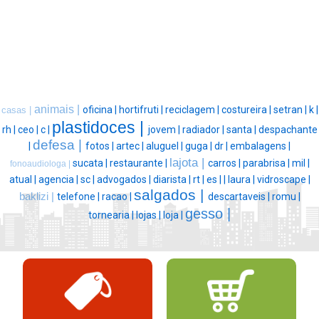
animais |
oficina |
hortifruti |
reciclagem |
costureira |
setran |
k |
casas |
plastidoces |
rh |
ceo |
c |
jovem |
radiador |
santa |
despachante
defesa |
|
fotos |
artec |
aluguel |
guga |
dr |
embalagens |
lajota |
sucata |
restaurante |
carros |
parabrisa |
mil |
fonoaudiologa |
atual |
agencia |
sc |
advogados |
diarista |
rt |
es |
|
laura |
vidroscape |
salgados |
baklizi |
telefone |
racao |
descartaveis |
romu |
gesso |
tornearia |
lojas |
loja |