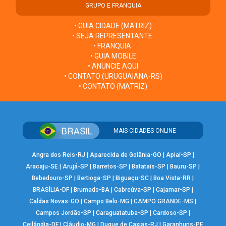
GRUPO E FRANQUIA
• GUIA CIDADE (MATRIZ)
• SEJA REPRESENTANTE
• FRANQUIA
• GUIA MOBILE
• ANUNCIE AQUI
• CONTATO (URUGUAIANA-RS)
• CONTATO (MATRIZ)
MAIS CIDADES ONLINE
Angra dos Reis-RJ
|
Aparecida de Goiânia-GO
|
Apiaí-SP
|
Aracaju-SE
|
Arujá-SP
|
Barretos-SP
|
Batatais-SP
|
Bauru-SP
|
Bebedouro-SP
|
Bertioga-SP
|
Biguaçu-SC
|
Boa Vista-RR
|
BRASÍLIA-DF
|
Brumado-BA
|
Cabreúva-SP
|
Cajamar-SP
|
Caldas Novas-GO
|
Campo Belo-MG
|
CAMPO GRANDE-MS
|
Campos Jordão-SP
|
Caraguatatuba-SP
|
Cardoso-SP
|
Ceilândia-DF
|
Cláudio-MG
|
Duque de Caxias-RJ
|
Garanhuns-PE