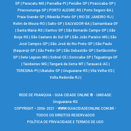
SP
|
Paracatu-MG
|
Parnaíba-PI
|
Peruíbe-SP
|
Piracicaba-SP
|
Pirassununga-SP
|
PORTO ALEGRE-RS
|
Porto Seguro-BA
|
Praia Grande-SP
|
Ribeirão Preto-SP
|
RIO DE JANEIRO-RJ
|
Rolim de Moura-RO
|
Salto-SP
|
SALVADOR-BA
|
Samambaia-DF
|
Santa Maria-RS
|
Santos-SP
|
São Bernardo Campo-SP
|
São
Borja-RS
|
São Caetano do Sul-SP
|
São João Paraíso-MG
|
São
José Campos-SP
|
São José do Rio Preto-SP
|
São Paulo
(Itaquera)-SP
|
São Pedro-SP
|
São Sebastião-SP
|
Sertãozinho-
SP
|
Sete Lagoas-MG
|
Sobral-CE
|
Sorocaba-SP
|
Taguatinga-DF
|
Taiobeiras-MG
|
Tangará da Serra-MT
|
Tarauacá-AC
|
TERESINA-PI
|
Ubatuba-SP
|
Uruguaiana-RS
|
Vila Velha-ES
|
Volta Redonda-RJ
|
REDE DE FRANQUIA - GUIA CIDADE ONLINE ® - UNIDADE:
Uruguaiana-RS
COPYRIGHT • 2006-2021 -
WWW.GUIACIDADEONLINE.COM.BR
-
TODOS OS DIREITOS RESERVADOS
POLÍTICA DE PRIVACIDADE E TERMOS DE USO