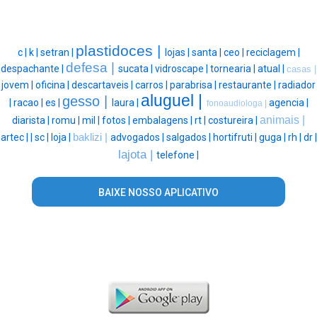
plastidoces |
c |
k |
setran |
lojas |
santa |
ceo |
reciclagem |
defesa |
despachante |
sucata |
vidroscape |
tornearia |
atual |
casas |
jovem |
oficina |
descartaveis |
carros |
parabrisa |
restaurante |
radiador
aluguel |
gesso |
|
racao |
es |
laura |
agencia |
fonoaudiologa |
animais |
diarista |
romu |
mil |
fotos |
embalagens |
rt |
costureira |
artec |
|
sc |
loja |
baklizi |
advogados |
salgados |
hortifruti |
guga |
rh |
dr |
lajota |
telefone |
BAIXE NOSSO APLICATIVO