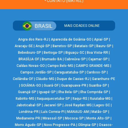
• CONTATO (MATRIZ)
MAIS CIDADES ONLINE
Angra dos Reis-RJ
|
Aparecida de Goiânia-GO
|
Apiaí-SP
|
Aracaju-SE
|
Arujá-SP
|
Barretos-SP
|
Batatais-SP
|
Bauru-SP
|
Bebedouro-SP
|
Bertioga-SP
|
Biguaçu-SC
|
Boa Vista-RR
|
BRASÍLIA-DF
|
Brumado-BA
|
Cabreúva-SP
|
Cajamar-SP
|
Caldas Novas-GO
|
Campo Belo-MG
|
CAMPO GRANDE-MS
|
Campos Jordão-SP
|
Caraguatatuba-SP
|
Cardoso-SP
|
Ceilândia-DF
|
Cláudio-MG
|
Duque de Caxias-RJ
|
Garanhuns-PE
|
GOIÂNIA-GO
|
Guará-DF
|
Guarapuava-PR
|
Guariba-SP
|
Guarujá-SP
|
Iguapé-SP
|
Ilha Bela-SP
|
Ilha Comprida-SP
|
Itabirito-MG
|
Itaquaquecetuba-SP
|
Itaqui-RS
|
Ituiutaba-MG
|
Jaboticabal-SP
|
Jacareí-SP
|
José Raydan-MG
|
Lages-SC
|
Londrina-PR
|
Luís Correia-PI
|
MANAUS-AM
|
Matão-SP
|
Medianeira-PR
|
Mirassol-SP
|
Mococa-SP
|
Monte Alto-SP
|
Morro Agudo-SP
|
Novo Progresso-PA
|
Olímpia-SP
|
Osasco-