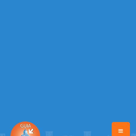
Warning
: Illegal string offset 'TELEFONE_2' in
/home/guiauruguaiana/www/class-mb/Seguranca.Class.php
on line
37
Warning
: Illegal string offset 'EMAIL' in
/home/guiauruguaiana/www/class-mb/Seguranca.Class.php
on line
37
Warning
: Illegal string offset 'DATA_CADASTRO' in
/home/guiauruguaiana/www/class-mb/Seguranca.Class.php
on line
37
Warning
: Illegal string offset 'ATIVO' in
/home/guiauruguaiana/www/class-mb/Seguranca.Class.php
on line
37