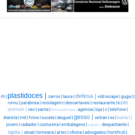
plastidoces |
defesa |
rh |
carros |
laura |
vidroscape |
guga |
|
romu |
parabrisa |
reciclagem |
descartaveis |
restaurante |
k |
rt |
animais |
ceo |
santa |
agencia |
loja |
c |
telefone |
fonoaudiologa |
gesso |
diarista |
mil |
fotos |
sucata |
aluguel |
setran |
es |
baklizi |
jovem |
radiador |
costureira |
embalagens |
despachante |
casas |
lajota |
atual |
tornearia |
artec |
oficina |
advogados |
hortifruti |