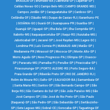
BRASÍLIA-DF
|
Brumado-BA
|
Cabreúva-SP
|
Cajamar-SP
|
Caldas Novas-GO
|
Campo Belo-MG
|
CAMPO GRANDE-MS
|
Campos Jordão-SP
|
Caraguatatuba-SP
|
Cardoso-SP
|
Ceilândia-DF
|
Cláudio-MG
|
Duque de Caxias-RJ
|
Garanhuns-PE
|
GOIÂNIA-GO
|
Guará-DF
|
Guarapuava-PR
|
Guariba-SP
|
Guarujá-SP
|
Iguapé-SP
|
Ilha Bela-SP
|
Ilha Comprida-SP
|
Itabirito-MG
|
Itaquaquecetuba-SP
|
Itaqui-RS
|
Ituiutaba-MG
|
Jaboticabal-SP
|
Jacareí-SP
|
José Raydan-MG
|
Lages-SC
|
Londrina-PR
|
Luís Correia-PI
|
MANAUS-AM
|
Matão-SP
|
Medianeira-PR
|
Mirassol-SP
|
Mococa-SP
|
Monte Alto-SP
|
Morro Agudo-SP
|
Novo Progresso-PA
|
Olímpia-SP
|
Osasco-
SP
|
Paracatu-MG
|
Parnaíba-PI
|
Peruíbe-SP
|
Piracicaba-SP
|
Pirassununga-SP
|
PORTO ALEGRE-RS
|
Porto Seguro-BA
|
Praia Grande-SP
|
Ribeirão Preto-SP
|
RIO DE JANEIRO-RJ
|
Rolim de Moura-RO
|
Salto-SP
|
SALVADOR-BA
|
Samambaia-DF
|
Santa Maria-RS
|
Santos-SP
|
São Bernardo Campo-SP
|
São
Borja-RS
|
São Caetano do Sul-SP
|
São João Paraíso-MG
|
São
José Campos-SP
|
São José do Rio Preto-SP
|
São Paulo
(Itaquera)-SP
|
São Pedro-SP
|
São Sebastião-SP
|
Sertãozinho-
SP
|
Sete Lagoas-MG
|
Sobral-CE
|
Sorocaba-SP
|
Taguatinga-DF