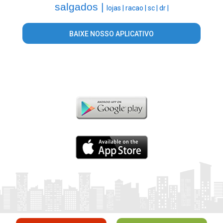
salgados |
lojas |
racao |
sc |
dr |
BAIXE NOSSO APLICATIVO