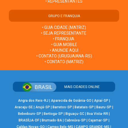
• REPRESENTANTES
GRUPO E FRANQUIA
• GUIA CIDADE (MATRIZ)
• SEJA REPRESENTANTE
• FRANQUIA
• GUIA MOBILE
• ANUNCIE AQUI
• CONTATO (URUGUAIANA-RS)
• CONTATO (MATRIZ)
MAIS CIDADES ONLINE
Angra dos Reis-RJ
|
Aparecida de Goiânia-GO
|
Apiaí-SP
|
Aracaju-SE
|
Arujá-SP
|
Barretos-SP
|
Batatais-SP
|
Bauru-SP
|
Bebedouro-SP
|
Bertioga-SP
|
Biguaçu-SC
|
Boa Vista-RR
|
BRASÍLIA-DF
|
Brumado-BA
|
Cabreúva-SP
|
Cajamar-SP
|
Caldas Novas-GO
|
Campo Belo-MG
|
CAMPO GRANDE-MS
|