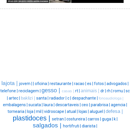
lajota |
jovem |
|
oficina |
restaurante |
racao |
es |
fotos |
advogados |
gesso |
animais |
telefone |
reciclagem |
rt |
dr |
rh |
romu |
sc
casas |
|
artec |
baklizi |
santa |
radiador |
c |
despachante |
fonoaudiologa |
embalagens |
sucata |
laura |
descartaveis |
ceo |
parabrisa |
agencia |
defesa |
tornearia |
loja |
mil |
vidroscape |
atual |
lojas |
aluguel |
plastidoces |
setran |
costureira |
carros |
guga |
k |
salgados |
hortifruti |
diarista |