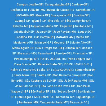
Campos Jordão-SP
|
Caraguatatuba-SP
|
Cardoso-SP
|
Ceilândia-DF
|
Cláudio-MG
|
Duque de Caxias-RJ
|
Garanhuns-PE
|
GOIÂNIA-GO
|
Guará-DF
|
Guarapuava-PR
|
Guariba-SP
|
Guarujá-SP
|
Iguapé-SP
|
Ilha Bela-SP
|
Ilha Comprida-SP
|
Itabirito-MG
|
Itaquaquecetuba-SP
|
Itaqui-RS
|
Ituiutaba-MG
|
Jaboticabal-SP
|
Jacareí-SP
|
José Raydan-MG
|
Lages-SC
|
Londrina-PR
|
Luís Correia-PI
|
MANAUS-AM
|
Matão-SP
|
Medianeira-PR
|
Mirassol-SP
|
Mococa-SP
|
Monte Alto-SP
|
Morro Agudo-SP
|
Novo Progresso-PA
|
Olímpia-SP
|
Osasco-
SP
|
Paracatu-MG
|
Parnaíba-PI
|
Peruíbe-SP
|
Piracicaba-SP
|
Pirassununga-SP
|
PORTO ALEGRE-RS
|
Porto Seguro-BA
|
Praia Grande-SP
|
Ribeirão Preto-SP
|
RIO DE JANEIRO-RJ
|
Rolim de Moura-RO
|
Salto-SP
|
SALVADOR-BA
|
Samambaia-DF
|
Santa Maria-RS
|
Santos-SP
|
São Bernardo Campo-SP
|
São
Borja-RS
|
São Caetano do Sul-SP
|
São João Paraíso-MG
|
São
José Campos-SP
|
São José do Rio Preto-SP
|
São Paulo
(Itaquera)-SP
|
São Pedro-SP
|
São Sebastião-SP
|
Sertãozinho-
SP
|
Sete Lagoas-MG
|
Sobral-CE
|
Sorocaba-SP
|
Taguatinga-DF
|
Taiobeiras-MG
|
Tangará da Serra-MT
|
Tarauacá-AC
|