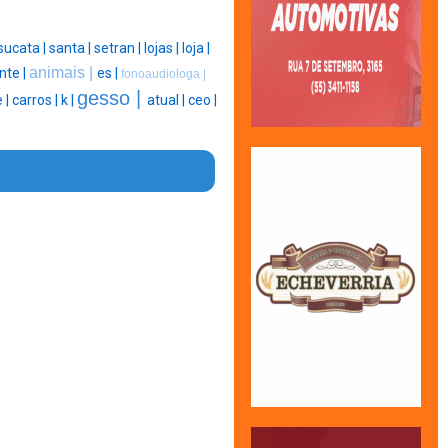
sucata |
santa |
setran |
lojas |
loja |
animais |
nte |
es |
fonoaudiologa |
gesso |
 |
carros |
k |
atual |
ceo |