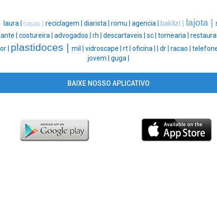
|
lajota |
laura |
reciclagem |
diarista |
romu |
agencia |
baklizi |
casas |
ante |
costureira |
advogados |
rh |
descartaveis |
sc |
tornearia |
restaura
plastidoces |
or |
mil |
vidroscape |
rt |
oficina |
|
dr |
racao |
telefone
jovem |
guga |
BAIXE NOSSO APLICATIVO