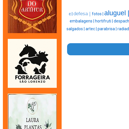
aluguel 
defesa |
c |
fotos |
embalagens |
hortifruti |
despach
salgados |
artec |
parabrisa |
radiad