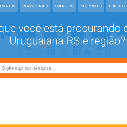
EVENTOS
CLASSIFICADOS
EMPREGOS
CURRÍCULOS
CONTATO
que você está procurando
Uruguaiana-RS e região?