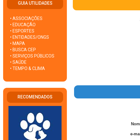
GUIA UTILIDADES
• ASSOCIAÇÕES
• EDUCAÇÃO
• ESPORTES
• ENTIDADES/ONGS
• MAPA
• BUSCA CEP
• SERVIÇOS PÚBLICOS
• SAÚDE
• TEMPO & CLIMA
RECOMENDADOS
Nom
e-mai