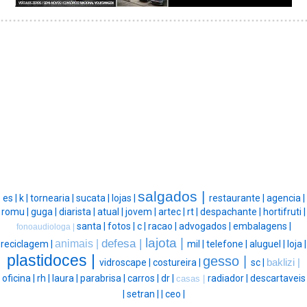
salgados |
es |
k |
tornearia |
sucata |
lojas |
restaurante |
agencia |
romu |
guga |
diarista |
atual |
jovem |
artec |
rt |
despachante |
hortifruti |
santa |
fotos |
c |
racao |
advogados |
embalagens |
fonoaudiologa |
lajota |
defesa |
animais |
reciclagem |
mil |
telefone |
aluguel |
loja |
plastidoces |
gesso |
vidroscape |
costureira |
sc |
baklizi |
oficina |
rh |
laura |
parabrisa |
carros |
dr |
radiador |
descartaveis
casas |
|
setran |
|
ceo |