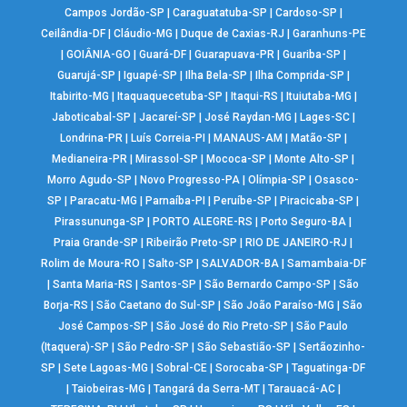
Campos Jordão-SP
|
Caraguatatuba-SP
|
Cardoso-SP
|
Ceilândia-DF
|
Cláudio-MG
|
Duque de Caxias-RJ
|
Garanhuns-PE
|
GOIÂNIA-GO
|
Guará-DF
|
Guarapuava-PR
|
Guariba-SP
|
Guarujá-SP
|
Iguapé-SP
|
Ilha Bela-SP
|
Ilha Comprida-SP
|
Itabirito-MG
|
Itaquaquecetuba-SP
|
Itaqui-RS
|
Ituiutaba-MG
|
Jaboticabal-SP
|
Jacareí-SP
|
José Raydan-MG
|
Lages-SC
|
Londrina-PR
|
Luís Correia-PI
|
MANAUS-AM
|
Matão-SP
|
Medianeira-PR
|
Mirassol-SP
|
Mococa-SP
|
Monte Alto-SP
|
Morro Agudo-SP
|
Novo Progresso-PA
|
Olímpia-SP
|
Osasco-
SP
|
Paracatu-MG
|
Parnaíba-PI
|
Peruíbe-SP
|
Piracicaba-SP
|
Pirassununga-SP
|
PORTO ALEGRE-RS
|
Porto Seguro-BA
|
Praia Grande-SP
|
Ribeirão Preto-SP
|
RIO DE JANEIRO-RJ
|
Rolim de Moura-RO
|
Salto-SP
|
SALVADOR-BA
|
Samambaia-DF
|
Santa Maria-RS
|
Santos-SP
|
São Bernardo Campo-SP
|
São
Borja-RS
|
São Caetano do Sul-SP
|
São João Paraíso-MG
|
São
José Campos-SP
|
São José do Rio Preto-SP
|
São Paulo
(Itaquera)-SP
|
São Pedro-SP
|
São Sebastião-SP
|
Sertãozinho-
SP
|
Sete Lagoas-MG
|
Sobral-CE
|
Sorocaba-SP
|
Taguatinga-DF
|
Taiobeiras-MG
|
Tangará da Serra-MT
|
Tarauacá-AC
|