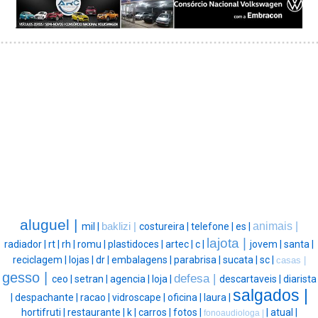
aluguel |
animais |
mil |
baklizi |
costureira |
telefone |
es |
lajota |
radiador |
rt |
rh |
romu |
plastidoces |
artec |
c |
jovem |
santa |
reciclagem |
lojas |
dr |
embalagens |
parabrisa |
sucata |
sc |
casas |
gesso |
defesa |
ceo |
setran |
agencia |
loja |
descartaveis |
diarista
salgados |
|
despachante |
racao |
vidroscape |
oficina |
laura |
hortifruti |
restaurante |
k |
carros |
fotos |
|
atual |
fonoaudiologa |