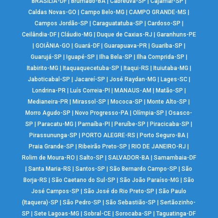
BRASÍLIA-DF
|
Brumado-BA
|
Cabreúva-SP
|
Cajamar-SP
|
Caldas Novas-GO
|
Campo Belo-MG
|
CAMPO GRANDE-MS
|
Campos Jordão-SP
|
Caraguatatuba-SP
|
Cardoso-SP
|
Ceilândia-DF
|
Cláudio-MG
|
Duque de Caxias-RJ
|
Garanhuns-PE
|
GOIÂNIA-GO
|
Guará-DF
|
Guarapuava-PR
|
Guariba-SP
|
Guarujá-SP
|
Iguapé-SP
|
Ilha Bela-SP
|
Ilha Comprida-SP
|
Itabirito-MG
|
Itaquaquecetuba-SP
|
Itaqui-RS
|
Ituiutaba-MG
|
Jaboticabal-SP
|
Jacareí-SP
|
José Raydan-MG
|
Lages-SC
|
Londrina-PR
|
Luís Correia-PI
|
MANAUS-AM
|
Matão-SP
|
Medianeira-PR
|
Mirassol-SP
|
Mococa-SP
|
Monte Alto-SP
|
Morro Agudo-SP
|
Novo Progresso-PA
|
Olímpia-SP
|
Osasco-
SP
|
Paracatu-MG
|
Parnaíba-PI
|
Peruíbe-SP
|
Piracicaba-SP
|
Pirassununga-SP
|
PORTO ALEGRE-RS
|
Porto Seguro-BA
|
Praia Grande-SP
|
Ribeirão Preto-SP
|
RIO DE JANEIRO-RJ
|
Rolim de Moura-RO
|
Salto-SP
|
SALVADOR-BA
|
Samambaia-DF
|
Santa Maria-RS
|
Santos-SP
|
São Bernardo Campo-SP
|
São
Borja-RS
|
São Caetano do Sul-SP
|
São João Paraíso-MG
|
São
José Campos-SP
|
São José do Rio Preto-SP
|
São Paulo
(Itaquera)-SP
|
São Pedro-SP
|
São Sebastião-SP
|
Sertãozinho-
SP
|
Sete Lagoas-MG
|
Sobral-CE
|
Sorocaba-SP
|
Taguatinga-DF