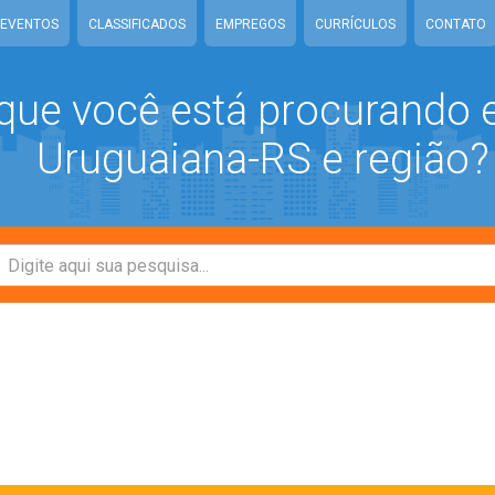
EVENTOS
CLASSIFICADOS
EMPREGOS
CURRÍCULOS
CONTATO
que você está procurando
Uruguaiana-RS e região?