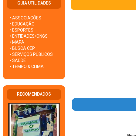
GUIA UTILIDADES
• ASSOCIAÇÕES
• EDUCAÇÃO
• ESPORTES
• ENTIDADES/ONGS
• MAPA
• BUSCA CEP
• SERVIÇOS PÚBLICOS
• SAÚDE
• TEMPO & CLIMA
RECOMENDADOS
Nom