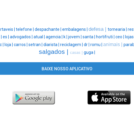
defesa |
rtaveis |
telefone |
despachante |
embalagens |
tornearia |
res
 |
es |
advogados |
atual |
agencia |
k |
jovem |
santa |
hortifruti |
ceo |
lojas
animais |
c |
loja |
carros |
setran |
diarista |
reciclagem |
dr |
romu |
parab
salgados |
guga |
casas |
BAIXE NOSSO APLICATIVO