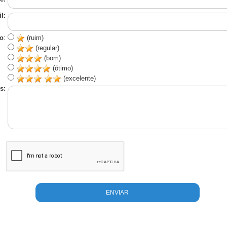
l:
o
:
(ruim)
(regular)
(bom)
(ótimo)
(excelente)
s: