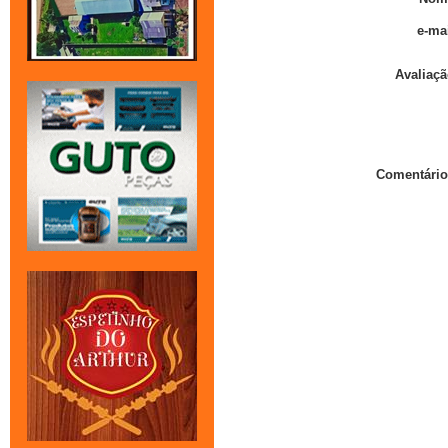
e-mai
Avaliaçã
Comentário