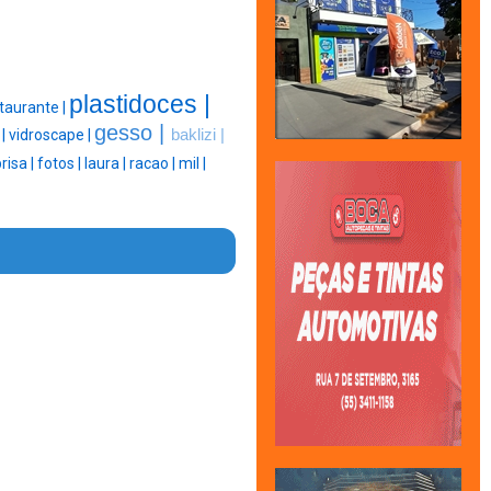
plastidoces |
taurante |
gesso |
 |
vidroscape |
baklizi |
risa |
fotos |
laura |
racao |
mil |