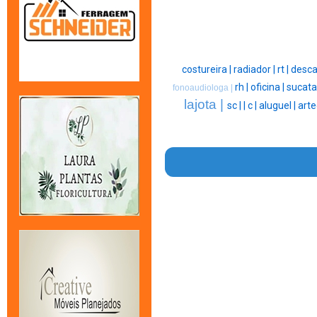
costureira |
radiador |
rt |
desca
rh |
oficina |
sucata
fonoaudiologa |
lajota |
sc |
|
c |
aluguel |
arte