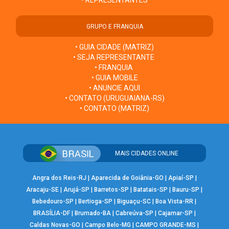
• REPRESENTANTES
GRUPO E FRANQUIA
• GUIA CIDADE (MATRIZ)
• SEJA REPRESENTANTE
• FRANQUIA
• GUIA MOBILE
• ANUNCIE AQUI
• CONTATO (URUGUAIANA-RS)
• CONTATO (MATRIZ)
MAIS CIDADES ONLINE
Angra dos Reis-RJ
|
Aparecida de Goiânia-GO
|
Apiaí-SP
|
Aracaju-SE
|
Arujá-SP
|
Barretos-SP
|
Batatais-SP
|
Bauru-SP
|
Bebedouro-SP
|
Bertioga-SP
|
Biguaçu-SC
|
Boa Vista-RR
|
BRASÍLIA-DF
|
Brumado-BA
|
Cabreúva-SP
|
Cajamar-SP
|
Caldas Novas-GO
|
Campo Belo-MG
|
CAMPO GRANDE-MS
|