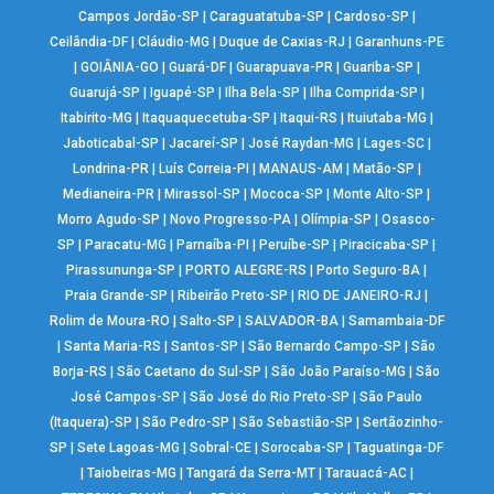
Campos Jordão-SP
|
Caraguatatuba-SP
|
Cardoso-SP
|
Ceilândia-DF
|
Cláudio-MG
|
Duque de Caxias-RJ
|
Garanhuns-PE
|
GOIÂNIA-GO
|
Guará-DF
|
Guarapuava-PR
|
Guariba-SP
|
Guarujá-SP
|
Iguapé-SP
|
Ilha Bela-SP
|
Ilha Comprida-SP
|
Itabirito-MG
|
Itaquaquecetuba-SP
|
Itaqui-RS
|
Ituiutaba-MG
|
Jaboticabal-SP
|
Jacareí-SP
|
José Raydan-MG
|
Lages-SC
|
Londrina-PR
|
Luís Correia-PI
|
MANAUS-AM
|
Matão-SP
|
Medianeira-PR
|
Mirassol-SP
|
Mococa-SP
|
Monte Alto-SP
|
Morro Agudo-SP
|
Novo Progresso-PA
|
Olímpia-SP
|
Osasco-
SP
|
Paracatu-MG
|
Parnaíba-PI
|
Peruíbe-SP
|
Piracicaba-SP
|
Pirassununga-SP
|
PORTO ALEGRE-RS
|
Porto Seguro-BA
|
Praia Grande-SP
|
Ribeirão Preto-SP
|
RIO DE JANEIRO-RJ
|
Rolim de Moura-RO
|
Salto-SP
|
SALVADOR-BA
|
Samambaia-DF
|
Santa Maria-RS
|
Santos-SP
|
São Bernardo Campo-SP
|
São
Borja-RS
|
São Caetano do Sul-SP
|
São João Paraíso-MG
|
São
José Campos-SP
|
São José do Rio Preto-SP
|
São Paulo
(Itaquera)-SP
|
São Pedro-SP
|
São Sebastião-SP
|
Sertãozinho-
SP
|
Sete Lagoas-MG
|
Sobral-CE
|
Sorocaba-SP
|
Taguatinga-DF
|
Taiobeiras-MG
|
Tangará da Serra-MT
|
Tarauacá-AC
|