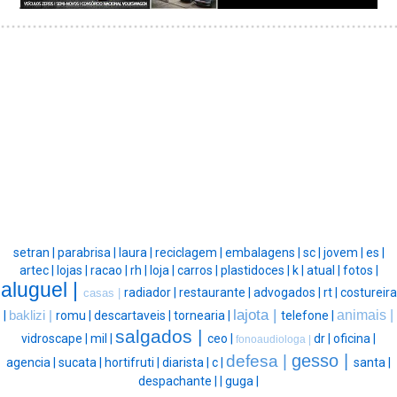
setran |
parabrisa |
laura |
reciclagem |
embalagens |
sc |
jovem |
es |
artec |
lojas |
racao |
rh |
loja |
carros |
plastidoces |
k |
atual |
fotos |
aluguel |
radiador |
restaurante |
advogados |
rt |
costureira
casas |
lajota |
animais |
|
baklizi |
romu |
descartaveis |
tornearia |
telefone |
salgados |
vidroscape |
mil |
ceo |
dr |
oficina |
fonoaudiologa |
gesso |
defesa |
agencia |
sucata |
hortifruti |
diarista |
c |
santa |
despachante |
|
guga |