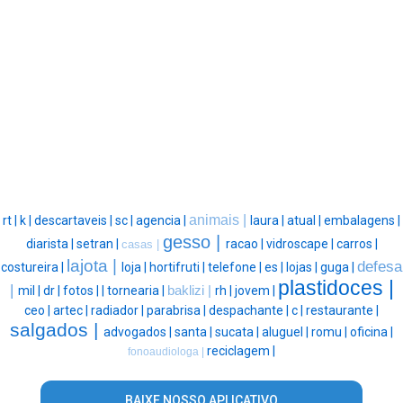
animais |
rt |
k |
descartaveis |
sc |
agencia |
laura |
atual |
embalagens |
gesso |
diarista |
setran |
racao |
vidroscape |
carros |
casas |
lajota |
defesa
costureira |
loja |
hortifruti |
telefone |
es |
lojas |
guga |
plastidoces |
|
mil |
dr |
fotos |
|
tornearia |
baklizi |
rh |
jovem |
ceo |
artec |
radiador |
parabrisa |
despachante |
c |
restaurante |
salgados |
advogados |
santa |
sucata |
aluguel |
romu |
oficina |
reciclagem |
fonoaudiologa |
BAIXE NOSSO APLICATIVO