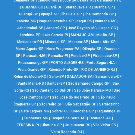
Ceilândia-DF
|
Cláudio-MG
|
Duque de Caxias-RJ
|
Garanhuns-PE
|
GOIÂNIA-GO
|
Guará-DF
|
Guarapuava-PR
|
Guariba-SP
|
Guarujá-SP
|
Iguapé-SP
|
Ilha Bela-SP
|
Ilha Comprida-SP
|
Itabirito-MG
|
Itaquaquecetuba-SP
|
Itaqui-RS
|
Ituiutaba-MG
|
Jaboticabal-SP
|
Jacareí-SP
|
José Raydan-MG
|
Lages-SC
|
Londrina-PR
|
Luís Correia-PI
|
MANAUS-AM
|
Matão-SP
|
Medianeira-PR
|
Mirassol-SP
|
Mococa-SP
|
Monte Alto-SP
|
Morro Agudo-SP
|
Novo Progresso-PA
|
Olímpia-SP
|
Osasco-
SP
|
Paracatu-MG
|
Parnaíba-PI
|
Peruíbe-SP
|
Piracicaba-SP
|
Pirassununga-SP
|
PORTO ALEGRE-RS
|
Porto Seguro-BA
|
Praia Grande-SP
|
Ribeirão Preto-SP
|
RIO DE JANEIRO-RJ
|
Rolim de Moura-RO
|
Salto-SP
|
SALVADOR-BA
|
Samambaia-DF
|
Santa Maria-RS
|
Santos-SP
|
São Bernardo Campo-SP
|
São
Borja-RS
|
São Caetano do Sul-SP
|
São João Paraíso-MG
|
São
José Campos-SP
|
São José do Rio Preto-SP
|
São Paulo
(Itaquera)-SP
|
São Pedro-SP
|
São Sebastião-SP
|
Sertãozinho-
SP
|
Sete Lagoas-MG
|
Sobral-CE
|
Sorocaba-SP
|
Taguatinga-DF
|
Taiobeiras-MG
|
Tangará da Serra-MT
|
Tarauacá-AC
|
TERESINA-PI
|
Ubatuba-SP
|
Uruguaiana-RS
|
Vila Velha-ES
|
Volta Redonda-RJ
|