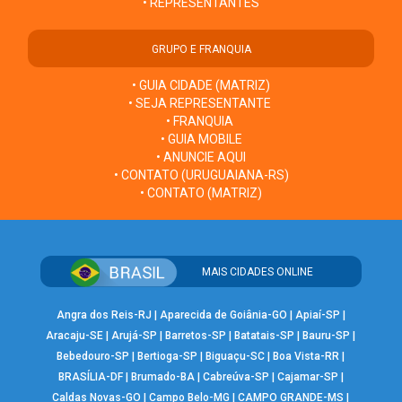
• REPRESENTANTES
GRUPO E FRANQUIA
• GUIA CIDADE (MATRIZ)
• SEJA REPRESENTANTE
• FRANQUIA
• GUIA MOBILE
• ANUNCIE AQUI
• CONTATO (URUGUAIANA-RS)
• CONTATO (MATRIZ)
MAIS CIDADES ONLINE
Angra dos Reis-RJ
|
Aparecida de Goiânia-GO
|
Apiaí-SP
|
Aracaju-SE
|
Arujá-SP
|
Barretos-SP
|
Batatais-SP
|
Bauru-SP
|
Bebedouro-SP
|
Bertioga-SP
|
Biguaçu-SC
|
Boa Vista-RR
|
BRASÍLIA-DF
|
Brumado-BA
|
Cabreúva-SP
|
Cajamar-SP
|
Caldas Novas-GO
|
Campo Belo-MG
|
CAMPO GRANDE-MS
|