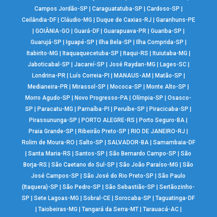
Campos Jordão-SP
|
Caraguatatuba-SP
|
Cardoso-SP
|
Ceilândia-DF
|
Cláudio-MG
|
Duque de Caxias-RJ
|
Garanhuns-PE
|
GOIÂNIA-GO
|
Guará-DF
|
Guarapuava-PR
|
Guariba-SP
|
Guarujá-SP
|
Iguapé-SP
|
Ilha Bela-SP
|
Ilha Comprida-SP
|
Itabirito-MG
|
Itaquaquecetuba-SP
|
Itaqui-RS
|
Ituiutaba-MG
|
Jaboticabal-SP
|
Jacareí-SP
|
José Raydan-MG
|
Lages-SC
|
Londrina-PR
|
Luís Correia-PI
|
MANAUS-AM
|
Matão-SP
|
Medianeira-PR
|
Mirassol-SP
|
Mococa-SP
|
Monte Alto-SP
|
Morro Agudo-SP
|
Novo Progresso-PA
|
Olímpia-SP
|
Osasco-
SP
|
Paracatu-MG
|
Parnaíba-PI
|
Peruíbe-SP
|
Piracicaba-SP
|
Pirassununga-SP
|
PORTO ALEGRE-RS
|
Porto Seguro-BA
|
Praia Grande-SP
|
Ribeirão Preto-SP
|
RIO DE JANEIRO-RJ
|
Rolim de Moura-RO
|
Salto-SP
|
SALVADOR-BA
|
Samambaia-DF
|
Santa Maria-RS
|
Santos-SP
|
São Bernardo Campo-SP
|
São
Borja-RS
|
São Caetano do Sul-SP
|
São João Paraíso-MG
|
São
José Campos-SP
|
São José do Rio Preto-SP
|
São Paulo
(Itaquera)-SP
|
São Pedro-SP
|
São Sebastião-SP
|
Sertãozinho-
SP
|
Sete Lagoas-MG
|
Sobral-CE
|
Sorocaba-SP
|
Taguatinga-DF
|
Taiobeiras-MG
|
Tangará da Serra-MT
|
Tarauacá-AC
|