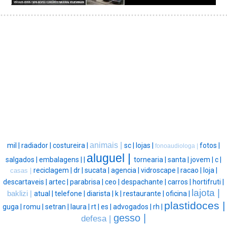
animais |
mil |
radiador |
costureira |
sc |
lojas |
fotos |
fonoaudiologa |
aluguel |
salgados |
embalagens |
|
tornearia |
santa |
jovem |
c |
reciclagem |
dr |
sucata |
agencia |
vidroscape |
racao |
loja |
casas |
descartaveis |
artec |
parabrisa |
ceo |
despachante |
carros |
hortifruti |
lajota |
baklizi |
atual |
telefone |
diarista |
k |
restaurante |
oficina |
plastidoces |
guga |
romu |
setran |
laura |
rt |
es |
advogados |
rh |
gesso |
defesa |