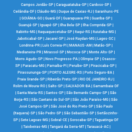
Campos Jordão-SP
|
Caraguatatuba-SP
|
Cardoso-SP
|
Ceilândia-DF
|
Cláudio-MG
|
Duque de Caxias-RJ
|
Garanhuns-PE
|
GOIÂNIA-GO
|
Guará-DF
|
Guarapuava-PR
|
Guariba-SP
|
Guarujá-SP
|
Iguapé-SP
|
Ilha Bela-SP
|
Ilha Comprida-SP
|
Itabirito-MG
|
Itaquaquecetuba-SP
|
Itaqui-RS
|
Ituiutaba-MG
|
Jaboticabal-SP
|
Jacareí-SP
|
José Raydan-MG
|
Lages-SC
|
Londrina-PR
|
Luís Correia-PI
|
MANAUS-AM
|
Matão-SP
|
Medianeira-PR
|
Mirassol-SP
|
Mococa-SP
|
Monte Alto-SP
|
Morro Agudo-SP
|
Novo Progresso-PA
|
Olímpia-SP
|
Osasco-
SP
|
Paracatu-MG
|
Parnaíba-PI
|
Peruíbe-SP
|
Piracicaba-SP
|
Pirassununga-SP
|
PORTO ALEGRE-RS
|
Porto Seguro-BA
|
Praia Grande-SP
|
Ribeirão Preto-SP
|
RIO DE JANEIRO-RJ
|
Rolim de Moura-RO
|
Salto-SP
|
SALVADOR-BA
|
Samambaia-DF
|
Santa Maria-RS
|
Santos-SP
|
São Bernardo Campo-SP
|
São
Borja-RS
|
São Caetano do Sul-SP
|
São João Paraíso-MG
|
São
José Campos-SP
|
São José do Rio Preto-SP
|
São Paulo
(Itaquera)-SP
|
São Pedro-SP
|
São Sebastião-SP
|
Sertãozinho-
SP
|
Sete Lagoas-MG
|
Sobral-CE
|
Sorocaba-SP
|
Taguatinga-DF
|
Taiobeiras-MG
|
Tangará da Serra-MT
|
Tarauacá-AC
|