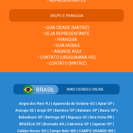
• REPRESENTANTES
GRUPO E FRANQUIA
• GUIA CIDADE (MATRIZ)
• SEJA REPRESENTANTE
• FRANQUIA
• GUIA MOBILE
• ANUNCIE AQUI
• CONTATO (URUGUAIANA-RS)
• CONTATO (MATRIZ)
MAIS CIDADES ONLINE
Angra dos Reis-RJ
|
Aparecida de Goiânia-GO
|
Apiaí-SP
|
Aracaju-SE
|
Arujá-SP
|
Barretos-SP
|
Batatais-SP
|
Bauru-SP
|
Bebedouro-SP
|
Bertioga-SP
|
Biguaçu-SC
|
Boa Vista-RR
|
BRASÍLIA-DF
|
Brumado-BA
|
Cabreúva-SP
|
Cajamar-SP
|
Caldas Novas-GO
|
Campo Belo-MG
|
CAMPO GRANDE-MS
|