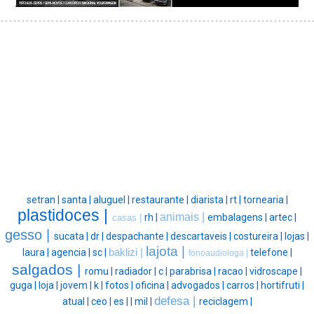
setran |
santa |
aluguel |
restaurante |
diarista |
rt |
tornearia |
plastidoces |
animais |
rh |
embalagens |
artec |
casas |
gesso |
sucata |
dr |
despachante |
descartaveis |
costureira |
lojas |
lajota |
laura |
agencia |
sc |
baklizi |
telefone |
fonoaudiologa |
salgados |
romu |
radiador |
c |
parabrisa |
racao |
vidroscape |
guga |
loja |
jovem |
k |
fotos |
oficina |
advogados |
carros |
hortifruti |
defesa |
atual |
ceo |
es |
|
mil |
reciclagem |