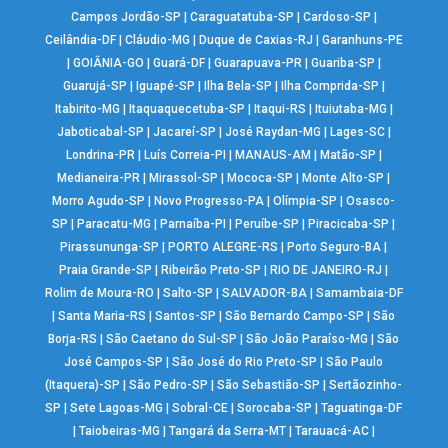
Campos Jordão-SP
|
Caraguatatuba-SP
|
Cardoso-SP
|
Ceilândia-DF
|
Cláudio-MG
|
Duque de Caxias-RJ
|
Garanhuns-PE
|
GOIÂNIA-GO
|
Guará-DF
|
Guarapuava-PR
|
Guariba-SP
|
Guarujá-SP
|
Iguapé-SP
|
Ilha Bela-SP
|
Ilha Comprida-SP
|
Itabirito-MG
|
Itaquaquecetuba-SP
|
Itaqui-RS
|
Ituiutaba-MG
|
Jaboticabal-SP
|
Jacareí-SP
|
José Raydan-MG
|
Lages-SC
|
Londrina-PR
|
Luís Correia-PI
|
MANAUS-AM
|
Matão-SP
|
Medianeira-PR
|
Mirassol-SP
|
Mococa-SP
|
Monte Alto-SP
|
Morro Agudo-SP
|
Novo Progresso-PA
|
Olímpia-SP
|
Osasco-
SP
|
Paracatu-MG
|
Parnaíba-PI
|
Peruíbe-SP
|
Piracicaba-SP
|
Pirassununga-SP
|
PORTO ALEGRE-RS
|
Porto Seguro-BA
|
Praia Grande-SP
|
Ribeirão Preto-SP
|
RIO DE JANEIRO-RJ
|
Rolim de Moura-RO
|
Salto-SP
|
SALVADOR-BA
|
Samambaia-DF
|
Santa Maria-RS
|
Santos-SP
|
São Bernardo Campo-SP
|
São
Borja-RS
|
São Caetano do Sul-SP
|
São João Paraíso-MG
|
São
José Campos-SP
|
São José do Rio Preto-SP
|
São Paulo
(Itaquera)-SP
|
São Pedro-SP
|
São Sebastião-SP
|
Sertãozinho-
SP
|
Sete Lagoas-MG
|
Sobral-CE
|
Sorocaba-SP
|
Taguatinga-DF
|
Taiobeiras-MG
|
Tangará da Serra-MT
|
Tarauacá-AC
|