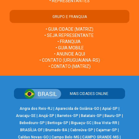
• REPRESENTANTES
GRUPO E FRANQUIA
• GUIA CIDADE (MATRIZ)
• SEJA REPRESENTANTE
• FRANQUIA
• GUIA MOBILE
• ANUNCIE AQUI
• CONTATO (URUGUAIANA-RS)
• CONTATO (MATRIZ)
MAIS CIDADES ONLINE
Angra dos Reis-RJ
|
Aparecida de Goiânia-GO
|
Apiaí-SP
|
Aracaju-SE
|
Arujá-SP
|
Barretos-SP
|
Batatais-SP
|
Bauru-SP
|
Bebedouro-SP
|
Bertioga-SP
|
Biguaçu-SC
|
Boa Vista-RR
|
BRASÍLIA-DF
|
Brumado-BA
|
Cabreúva-SP
|
Cajamar-SP
|
Caldas Novas-GO
|
Campo Belo-MG
|
CAMPO GRANDE-MS
|