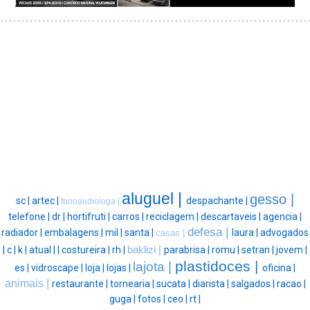
aluguel |
gesso |
sc |
artec |
despachante |
fonoaudiologa |
telefone |
dr |
hortifruti |
carros |
reciclagem |
descartaveis |
agencia |
defesa |
radiador |
embalagens |
mil |
santa |
laura |
advogados
casas |
|
c |
k |
atual |
|
costureira |
rh |
baklizi |
parabrisa |
romu |
setran |
jovem |
plastidoces |
lajota |
es |
vidroscape |
loja |
lojas |
oficina |
animais |
restaurante |
tornearia |
sucata |
diarista |
salgados |
racao |
guga |
fotos |
ceo |
rt |