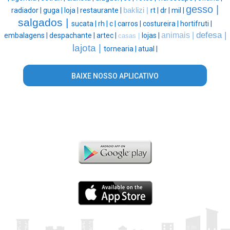
gesso |
radiador |
guga |
loja |
restaurante |
baklizi |
rt |
dr |
mil |
salgados |
sucata |
rh |
c |
carros |
costureira |
hortifruti |
defesa |
animais |
embalagens |
despachante |
artec |
lojas |
casas |
lajota |
tornearia |
atual |
BAIXE NOSSO APLICATIVO