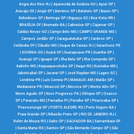
Angra dos Reis-RJ
|
Aparecida de Goiânia-GO
|
Apiaí-SP
|
Aracaju-SE
|
Arujá-SP
|
Barretos-SP
|
Batatais-SP
|
Bauru-SP
|
Bebedouro-SP
|
Bertioga-SP
|
Biguaçu-SC
|
Boa Vista-RR
|
BRASÍLIA-DF
|
Brumado-BA
|
Cabreúva-SP
|
Cajamar-SP
|
Caldas Novas-GO
|
Campo Belo-MG
|
CAMPO GRANDE-MS
|
Campos Jordão-SP
|
Caraguatatuba-SP
|
Cardoso-SP
|
Ceilândia-DF
|
Cláudio-MG
|
Duque de Caxias-RJ
|
Garanhuns-PE
|
GOIÂNIA-GO
|
Guará-DF
|
Guarapuava-PR
|
Guariba-SP
|
Guarujá-SP
|
Iguapé-SP
|
Ilha Bela-SP
|
Ilha Comprida-SP
|
Itabirito-MG
|
Itaquaquecetuba-SP
|
Itaqui-RS
|
Ituiutaba-MG
|
Jaboticabal-SP
|
Jacareí-SP
|
José Raydan-MG
|
Lages-SC
|
Londrina-PR
|
Luís Correia-PI
|
MANAUS-AM
|
Matão-SP
|
Medianeira-PR
|
Mirassol-SP
|
Mococa-SP
|
Monte Alto-SP
|
Morro Agudo-SP
|
Novo Progresso-PA
|
Olímpia-SP
|
Osasco-
SP
|
Paracatu-MG
|
Parnaíba-PI
|
Peruíbe-SP
|
Piracicaba-SP
|
Pirassununga-SP
|
PORTO ALEGRE-RS
|
Porto Seguro-BA
|
Praia Grande-SP
|
Ribeirão Preto-SP
|
RIO DE JANEIRO-RJ
|
Rolim de Moura-RO
|
Salto-SP
|
SALVADOR-BA
|
Samambaia-DF
|
Santa Maria-RS
|
Santos-SP
|
São Bernardo Campo-SP
|
São