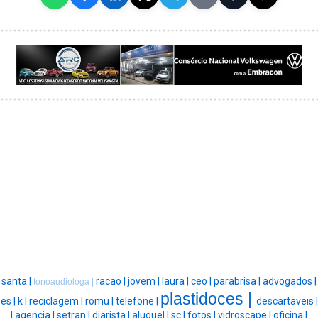
santa |
racao |
jovem |
laura |
ceo |
parabrisa |
advogados |
fonoaudiologa |
plastidoces |
es |
k |
reciclagem |
romu |
telefone |
descartaveis |
|
agencia |
setran |
diarista |
aluguel |
sc |
fotos |
vidroscape |
oficina |