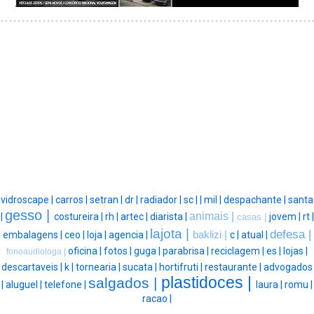
vidroscape |
carros |
setran |
dr |
radiador |
sc |
|
mil |
despachante |
santa
gesso |
animais |
|
costureira |
rh |
artec |
diarista |
jovem |
rt |
casas |
lajota |
defesa |
embalagens |
ceo |
loja |
agencia |
baklizi |
c |
atual |
oficina |
fotos |
guga |
parabrisa |
reciclagem |
es |
lojas |
fonoaudiologa |
descartaveis |
k |
tornearia |
sucata |
hortifruti |
restaurante |
advogados
plastidoces |
salgados |
|
aluguel |
telefone |
laura |
romu |
racao |