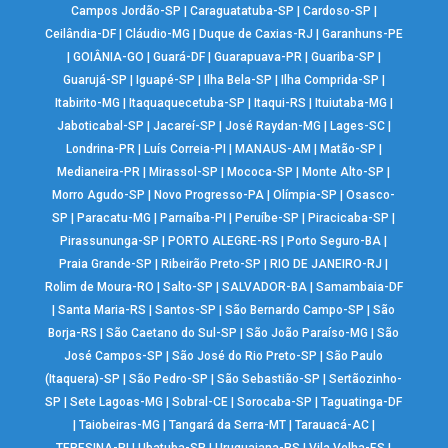
Campos Jordão-SP
|
Caraguatatuba-SP
|
Cardoso-SP
|
Ceilândia-DF
|
Cláudio-MG
|
Duque de Caxias-RJ
|
Garanhuns-PE
|
GOIÂNIA-GO
|
Guará-DF
|
Guarapuava-PR
|
Guariba-SP
|
Guarujá-SP
|
Iguapé-SP
|
Ilha Bela-SP
|
Ilha Comprida-SP
|
Itabirito-MG
|
Itaquaquecetuba-SP
|
Itaqui-RS
|
Ituiutaba-MG
|
Jaboticabal-SP
|
Jacareí-SP
|
José Raydan-MG
|
Lages-SC
|
Londrina-PR
|
Luís Correia-PI
|
MANAUS-AM
|
Matão-SP
|
Medianeira-PR
|
Mirassol-SP
|
Mococa-SP
|
Monte Alto-SP
|
Morro Agudo-SP
|
Novo Progresso-PA
|
Olímpia-SP
|
Osasco-
SP
|
Paracatu-MG
|
Parnaíba-PI
|
Peruíbe-SP
|
Piracicaba-SP
|
Pirassununga-SP
|
PORTO ALEGRE-RS
|
Porto Seguro-BA
|
Praia Grande-SP
|
Ribeirão Preto-SP
|
RIO DE JANEIRO-RJ
|
Rolim de Moura-RO
|
Salto-SP
|
SALVADOR-BA
|
Samambaia-DF
|
Santa Maria-RS
|
Santos-SP
|
São Bernardo Campo-SP
|
São
Borja-RS
|
São Caetano do Sul-SP
|
São João Paraíso-MG
|
São
José Campos-SP
|
São José do Rio Preto-SP
|
São Paulo
(Itaquera)-SP
|
São Pedro-SP
|
São Sebastião-SP
|
Sertãozinho-
SP
|
Sete Lagoas-MG
|
Sobral-CE
|
Sorocaba-SP
|
Taguatinga-DF
|
Taiobeiras-MG
|
Tangará da Serra-MT
|
Tarauacá-AC
|