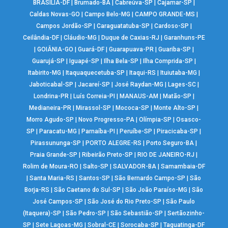
BRASÍLIA-DF
|
Brumado-BA
|
Cabreúva-SP
|
Cajamar-SP
|
Caldas Novas-GO
|
Campo Belo-MG
|
CAMPO GRANDE-MS
|
Campos Jordão-SP
|
Caraguatatuba-SP
|
Cardoso-SP
|
Ceilândia-DF
|
Cláudio-MG
|
Duque de Caxias-RJ
|
Garanhuns-PE
|
GOIÂNIA-GO
|
Guará-DF
|
Guarapuava-PR
|
Guariba-SP
|
Guarujá-SP
|
Iguapé-SP
|
Ilha Bela-SP
|
Ilha Comprida-SP
|
Itabirito-MG
|
Itaquaquecetuba-SP
|
Itaqui-RS
|
Ituiutaba-MG
|
Jaboticabal-SP
|
Jacareí-SP
|
José Raydan-MG
|
Lages-SC
|
Londrina-PR
|
Luís Correia-PI
|
MANAUS-AM
|
Matão-SP
|
Medianeira-PR
|
Mirassol-SP
|
Mococa-SP
|
Monte Alto-SP
|
Morro Agudo-SP
|
Novo Progresso-PA
|
Olímpia-SP
|
Osasco-
SP
|
Paracatu-MG
|
Parnaíba-PI
|
Peruíbe-SP
|
Piracicaba-SP
|
Pirassununga-SP
|
PORTO ALEGRE-RS
|
Porto Seguro-BA
|
Praia Grande-SP
|
Ribeirão Preto-SP
|
RIO DE JANEIRO-RJ
|
Rolim de Moura-RO
|
Salto-SP
|
SALVADOR-BA
|
Samambaia-DF
|
Santa Maria-RS
|
Santos-SP
|
São Bernardo Campo-SP
|
São
Borja-RS
|
São Caetano do Sul-SP
|
São João Paraíso-MG
|
São
José Campos-SP
|
São José do Rio Preto-SP
|
São Paulo
(Itaquera)-SP
|
São Pedro-SP
|
São Sebastião-SP
|
Sertãozinho-
SP
|
Sete Lagoas-MG
|
Sobral-CE
|
Sorocaba-SP
|
Taguatinga-DF