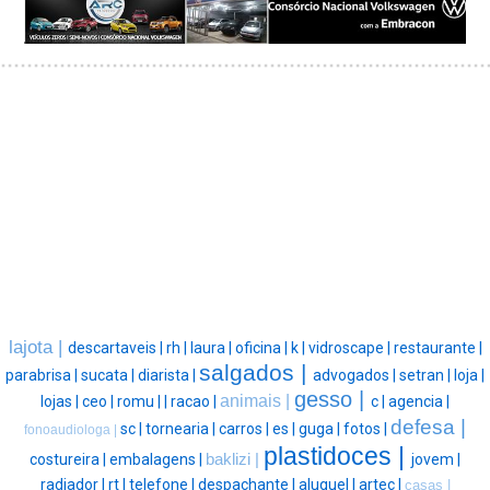
lajota |
descartaveis |
rh |
laura |
oficina |
k |
vidroscape |
restaurante |
salgados |
parabrisa |
sucata |
diarista |
advogados |
setran |
loja |
gesso |
animais |
lojas |
ceo |
romu |
|
racao |
c |
agencia |
defesa |
sc |
tornearia |
carros |
es |
guga |
fotos |
fonoaudiologa |
plastidoces |
costureira |
embalagens |
baklizi |
jovem |
radiador |
rt |
telefone |
despachante |
aluguel |
artec |
casas |