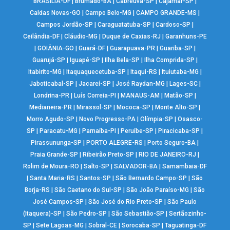
BRASÍLIA-DF
|
Brumado-BA
|
Cabreúva-SP
|
Cajamar-SP
|
Caldas Novas-GO
|
Campo Belo-MG
|
CAMPO GRANDE-MS
|
Campos Jordão-SP
|
Caraguatatuba-SP
|
Cardoso-SP
|
Ceilândia-DF
|
Cláudio-MG
|
Duque de Caxias-RJ
|
Garanhuns-PE
|
GOIÂNIA-GO
|
Guará-DF
|
Guarapuava-PR
|
Guariba-SP
|
Guarujá-SP
|
Iguapé-SP
|
Ilha Bela-SP
|
Ilha Comprida-SP
|
Itabirito-MG
|
Itaquaquecetuba-SP
|
Itaqui-RS
|
Ituiutaba-MG
|
Jaboticabal-SP
|
Jacareí-SP
|
José Raydan-MG
|
Lages-SC
|
Londrina-PR
|
Luís Correia-PI
|
MANAUS-AM
|
Matão-SP
|
Medianeira-PR
|
Mirassol-SP
|
Mococa-SP
|
Monte Alto-SP
|
Morro Agudo-SP
|
Novo Progresso-PA
|
Olímpia-SP
|
Osasco-
SP
|
Paracatu-MG
|
Parnaíba-PI
|
Peruíbe-SP
|
Piracicaba-SP
|
Pirassununga-SP
|
PORTO ALEGRE-RS
|
Porto Seguro-BA
|
Praia Grande-SP
|
Ribeirão Preto-SP
|
RIO DE JANEIRO-RJ
|
Rolim de Moura-RO
|
Salto-SP
|
SALVADOR-BA
|
Samambaia-DF
|
Santa Maria-RS
|
Santos-SP
|
São Bernardo Campo-SP
|
São
Borja-RS
|
São Caetano do Sul-SP
|
São João Paraíso-MG
|
São
José Campos-SP
|
São José do Rio Preto-SP
|
São Paulo
(Itaquera)-SP
|
São Pedro-SP
|
São Sebastião-SP
|
Sertãozinho-
SP
|
Sete Lagoas-MG
|
Sobral-CE
|
Sorocaba-SP
|
Taguatinga-DF