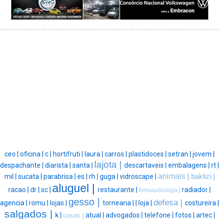
ceo |
oficina |
c |
hortifruti |
laura |
carros |
plastidoces |
setran |
jovem |
lajota |
despachante |
diarista |
santa |
descartaveis |
embalagens |
rt |
animais |
mil |
sucata |
parabrisa |
es |
rh |
guga |
vidroscape |
baklizi |
aluguel |
racao |
dr |
sc |
restaurante |
radiador |
fonoaudiologa |
gesso |
defesa |
agencia |
romu |
lojas |
tornearia |
|
loja |
costureira |
salgados |
k |
atual |
advogados |
telefone |
fotos |
artec |
casas |