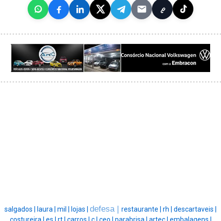
defesa |
salgados |
laura |
mil |
lojas |
restaurante |
rh |
descartaveis |
costureira |
es |
rt |
carros |
c |
ceo |
parabrisa |
artec |
embalagens |