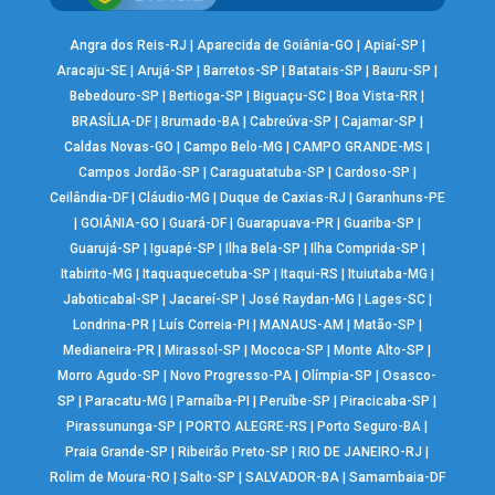
Angra dos Reis-RJ
|
Aparecida de Goiânia-GO
|
Apiaí-SP
|
Aracaju-SE
|
Arujá-SP
|
Barretos-SP
|
Batatais-SP
|
Bauru-SP
|
Bebedouro-SP
|
Bertioga-SP
|
Biguaçu-SC
|
Boa Vista-RR
|
BRASÍLIA-DF
|
Brumado-BA
|
Cabreúva-SP
|
Cajamar-SP
|
Caldas Novas-GO
|
Campo Belo-MG
|
CAMPO GRANDE-MS
|
Campos Jordão-SP
|
Caraguatatuba-SP
|
Cardoso-SP
|
Ceilândia-DF
|
Cláudio-MG
|
Duque de Caxias-RJ
|
Garanhuns-PE
|
GOIÂNIA-GO
|
Guará-DF
|
Guarapuava-PR
|
Guariba-SP
|
Guarujá-SP
|
Iguapé-SP
|
Ilha Bela-SP
|
Ilha Comprida-SP
|
Itabirito-MG
|
Itaquaquecetuba-SP
|
Itaqui-RS
|
Ituiutaba-MG
|
Jaboticabal-SP
|
Jacareí-SP
|
José Raydan-MG
|
Lages-SC
|
Londrina-PR
|
Luís Correia-PI
|
MANAUS-AM
|
Matão-SP
|
Medianeira-PR
|
Mirassol-SP
|
Mococa-SP
|
Monte Alto-SP
|
Morro Agudo-SP
|
Novo Progresso-PA
|
Olímpia-SP
|
Osasco-
SP
|
Paracatu-MG
|
Parnaíba-PI
|
Peruíbe-SP
|
Piracicaba-SP
|
Pirassununga-SP
|
PORTO ALEGRE-RS
|
Porto Seguro-BA
|
Praia Grande-SP
|
Ribeirão Preto-SP
|
RIO DE JANEIRO-RJ
|
Rolim de Moura-RO
|
Salto-SP
|
SALVADOR-BA
|
Samambaia-DF