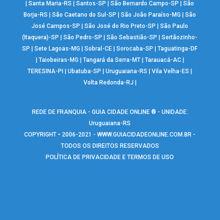
|
Santa Maria-RS
|
Santos-SP
|
São Bernardo Campo-SP
|
São
Borja-RS
|
São Caetano do Sul-SP
|
São João Paraíso-MG
|
São
José Campos-SP
|
São José do Rio Preto-SP
|
São Paulo
(Itaquera)-SP
|
São Pedro-SP
|
São Sebastião-SP
|
Sertãozinho-
SP
|
Sete Lagoas-MG
|
Sobral-CE
|
Sorocaba-SP
|
Taguatinga-DF
|
Taiobeiras-MG
|
Tangará da Serra-MT
|
Tarauacá-AC
|
TERESINA-PI
|
Ubatuba-SP
|
Uruguaiana-RS
|
Vila Velha-ES
|
Volta Redonda-RJ
|
REDE DE FRANQUIA - GUIA CIDADE ONLINE ® - UNIDADE:
Uruguaiana-RS
COPYRIGHT • 2006-2021 -
WWW.GUIACIDADEONLINE.COM.BR
-
TODOS OS DIREITOS RESERVADOS
POLÍTICA DE PRIVACIDADE E TERMOS DE USO