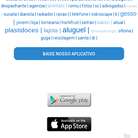
animais |
despachante |
agencia |
romu |
fotos |
sc |
advogados |
casas
gesso
sucata |
diarista |
radiador |
racao |
|
telefone |
vidroscape |
k |
|
|
jovem |
loja |
tornearia |
hortifruti |
setran |
baklizi |
atual |
aluguel |
plastidoces |
lajota |
oficina |
fonoaudiologa |
guga |
reciclagem |
santa |
dr |
BAIXE NOSSO APLICATIVO