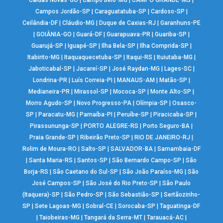
Caldas Novas-GO
|
Campo Belo-MG
|
CAMPO GRANDE-MS
|
Campos Jordão-SP
|
Caraguatatuba-SP
|
Cardoso-SP
|
Ceilândia-DF
|
Cláudio-MG
|
Duque de Caxias-RJ
|
Garanhuns-PE
|
GOIÂNIA-GO
|
Guará-DF
|
Guarapuava-PR
|
Guariba-SP
|
Guarujá-SP
|
Iguapé-SP
|
Ilha Bela-SP
|
Ilha Comprida-SP
|
Itabirito-MG
|
Itaquaquecetuba-SP
|
Itaqui-RS
|
Ituiutaba-MG
|
Jaboticabal-SP
|
Jacareí-SP
|
José Raydan-MG
|
Lages-SC
|
Londrina-PR
|
Luís Correia-PI
|
MANAUS-AM
|
Matão-SP
|
Medianeira-PR
|
Mirassol-SP
|
Mococa-SP
|
Monte Alto-SP
|
Morro Agudo-SP
|
Novo Progresso-PA
|
Olímpia-SP
|
Osasco-
SP
|
Paracatu-MG
|
Parnaíba-PI
|
Peruíbe-SP
|
Piracicaba-SP
|
Pirassununga-SP
|
PORTO ALEGRE-RS
|
Porto Seguro-BA
|
Praia Grande-SP
|
Ribeirão Preto-SP
|
RIO DE JANEIRO-RJ
|
Rolim de Moura-RO
|
Salto-SP
|
SALVADOR-BA
|
Samambaia-DF
|
Santa Maria-RS
|
Santos-SP
|
São Bernardo Campo-SP
|
São
Borja-RS
|
São Caetano do Sul-SP
|
São João Paraíso-MG
|
São
José Campos-SP
|
São José do Rio Preto-SP
|
São Paulo
(Itaquera)-SP
|
São Pedro-SP
|
São Sebastião-SP
|
Sertãozinho-
SP
|
Sete Lagoas-MG
|
Sobral-CE
|
Sorocaba-SP
|
Taguatinga-DF
|
Taiobeiras-MG
|
Tangará da Serra-MT
|
Tarauacá-AC
|