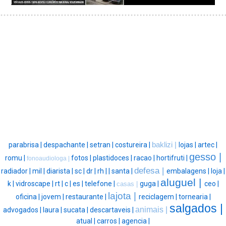
parabrisa |
despachante |
setran |
costureira |
baklizi |
lojas |
artec |
gesso |
romu |
fotos |
plastidoces |
racao |
hortifruti |
fonoaudiologa |
defesa |
radiador |
mil |
diarista |
sc |
dr |
rh |
|
santa |
embalagens |
loja |
aluguel |
k |
vidroscape |
rt |
c |
es |
telefone |
guga |
ceo |
casas |
lajota |
oficina |
jovem |
restaurante |
reciclagem |
tornearia |
salgados |
animais |
advogados |
laura |
sucata |
descartaveis |
atual |
carros |
agencia |