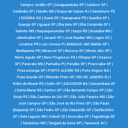
Campos Jordão-SP
|
Caraguatatuba-SP
|
Cardoso-SP
|
Ceilândia-DF
|
Cláudio-MG
|
Duque de Caxias-RJ
|
Garanhuns-PE
|
GOIÂNIA-GO
|
Guará-DF
|
Guarapuava-PR
|
Guariba-SP
|
Guarujá-SP
|
Iguapé-SP
|
Ilha Bela-SP
|
Ilha Comprida-SP
|
Itabirito-MG
|
Itaquaquecetuba-SP
|
Itaqui-RS
|
Ituiutaba-MG
|
Jaboticabal-SP
|
Jacareí-SP
|
José Raydan-MG
|
Lages-SC
|
Londrina-PR
|
Luís Correia-PI
|
MANAUS-AM
|
Matão-SP
|
Medianeira-PR
|
Mirassol-SP
|
Mococa-SP
|
Monte Alto-SP
|
Morro Agudo-SP
|
Novo Progresso-PA
|
Olímpia-SP
|
Osasco-
SP
|
Paracatu-MG
|
Parnaíba-PI
|
Peruíbe-SP
|
Piracicaba-SP
|
Pirassununga-SP
|
PORTO ALEGRE-RS
|
Porto Seguro-BA
|
Praia Grande-SP
|
Ribeirão Preto-SP
|
RIO DE JANEIRO-RJ
|
Rolim de Moura-RO
|
Salto-SP
|
SALVADOR-BA
|
Samambaia-DF
|
Santa Maria-RS
|
Santos-SP
|
São Bernardo Campo-SP
|
São
Borja-RS
|
São Caetano do Sul-SP
|
São João Paraíso-MG
|
São
José Campos-SP
|
São José do Rio Preto-SP
|
São Paulo
(Itaquera)-SP
|
São Pedro-SP
|
São Sebastião-SP
|
Sertãozinho-
SP
|
Sete Lagoas-MG
|
Sobral-CE
|
Sorocaba-SP
|
Taguatinga-DF
|
Taiobeiras-MG
|
Tangará da Serra-MT
|
Tarauacá-AC
|