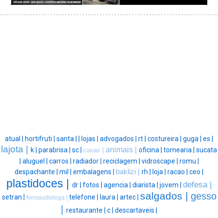
atual |
hortifruti |
santa |
|
lojas |
advogados |
rt |
costureira |
guga |
es |
lajota |
animais |
k |
parabrisa |
sc |
oficina |
tornearia |
sucata
casas |
|
aluguel |
carros |
radiador |
reciclagem |
vidroscape |
romu |
despachante |
mil |
embalagens |
baklizi |
rh |
loja |
racao |
ceo |
plastidoces |
defesa |
dr |
fotos |
agencia |
diarista |
jovem |
salgados |
gesso
setran |
telefone |
laura |
artec |
fonoaudiologa |
|
restaurante |
c |
descartaveis |