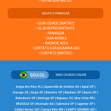
• REPRESENTANTES
GRUPO E FRANQUIA
• GUIA CIDADE (MATRIZ)
• SEJA REPRESENTANTE
• FRANQUIA
• GUIA MOBILE
• ANUNCIE AQUI
• CONTATO (URUGUAIANA-RS)
• CONTATO (MATRIZ)
MAIS CIDADES ONLINE
Angra dos Reis-RJ
|
Aparecida de Goiânia-GO
|
Apiaí-SP
|
Aracaju-SE
|
Arujá-SP
|
Barretos-SP
|
Batatais-SP
|
Bauru-SP
|
Bebedouro-SP
|
Bertioga-SP
|
Biguaçu-SC
|
Boa Vista-RR
|
BRASÍLIA-DF
|
Brumado-BA
|
Cabreúva-SP
|
Cajamar-SP
|
Caldas Novas-GO
|
Campo Belo-MG
|
CAMPO GRANDE-MS
|