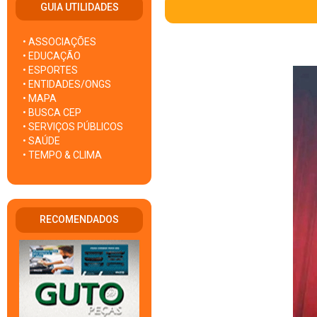
GUIA UTILIDADES
• ASSOCIAÇÕES
• EDUCAÇÃO
• ESPORTES
• ENTIDADES/ONGS
• MAPA
• BUSCA CEP
• SERVIÇOS PÚBLICOS
• SAÚDE
• TEMPO & CLIMA
RECOMENDADOS