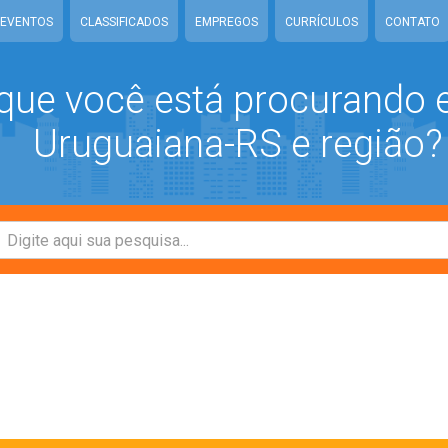
EVENTOS
CLASSIFICADOS
EMPREGOS
CURRÍCULOS
CONTATO
que você está procurando
Uruguaiana-RS e região?