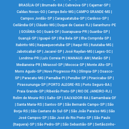
BRASÍLIA-DF
|
Brumado-BA
|
Cabreúva-SP
|
Cajamar-SP
|
Caldas Novas-GO
|
Campo Belo-MG
|
CAMPO GRANDE-MS
|
Campos Jordão-SP
|
Caraguatatuba-SP
|
Cardoso-SP
|
Ceilândia-DF
|
Cláudio-MG
|
Duque de Caxias-RJ
|
Garanhuns-PE
|
GOIÂNIA-GO
|
Guará-DF
|
Guarapuava-PR
|
Guariba-SP
|
Guarujá-SP
|
Iguapé-SP
|
Ilha Bela-SP
|
Ilha Comprida-SP
|
Itabirito-MG
|
Itaquaquecetuba-SP
|
Itaqui-RS
|
Ituiutaba-MG
|
Jaboticabal-SP
|
Jacareí-SP
|
José Raydan-MG
|
Lages-SC
|
Londrina-PR
|
Luís Correia-PI
|
MANAUS-AM
|
Matão-SP
|
Medianeira-PR
|
Mirassol-SP
|
Mococa-SP
|
Monte Alto-SP
|
Morro Agudo-SP
|
Novo Progresso-PA
|
Olímpia-SP
|
Osasco-
SP
|
Paracatu-MG
|
Parnaíba-PI
|
Peruíbe-SP
|
Piracicaba-SP
|
Pirassununga-SP
|
PORTO ALEGRE-RS
|
Porto Seguro-BA
|
Praia Grande-SP
|
Ribeirão Preto-SP
|
RIO DE JANEIRO-RJ
|
Rolim de Moura-RO
|
Salto-SP
|
SALVADOR-BA
|
Samambaia-DF
|
Santa Maria-RS
|
Santos-SP
|
São Bernardo Campo-SP
|
São
Borja-RS
|
São Caetano do Sul-SP
|
São João Paraíso-MG
|
São
José Campos-SP
|
São José do Rio Preto-SP
|
São Paulo
(Itaquera)-SP
|
São Pedro-SP
|
São Sebastião-SP
|
Sertãozinho-