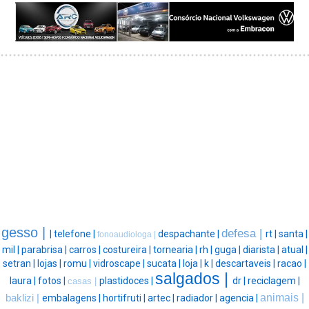
gesso |
defesa |
|
telefone |
despachante |
rt |
santa |
fonoaudiologa |
mil |
parabrisa |
carros |
costureira |
tornearia |
rh |
guga |
diarista |
atual |
setran |
lojas |
romu |
vidroscape |
sucata |
loja |
k |
descartaveis |
racao |
salgados |
laura |
fotos |
plastidoces |
dr |
reciclagem |
casas |
animais |
baklizi |
embalagens |
hortifruti |
artec |
radiador |
agencia |