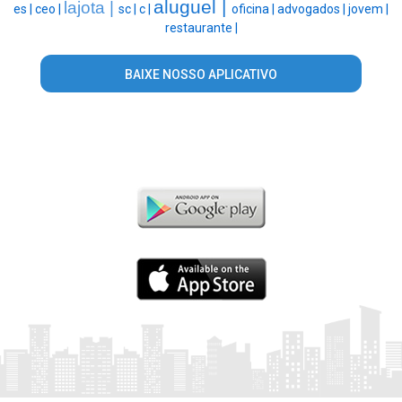
aluguel |
lajota |
es |
ceo |
sc |
c |
oficina |
advogados |
jovem |
restaurante |
BAIXE NOSSO APLICATIVO