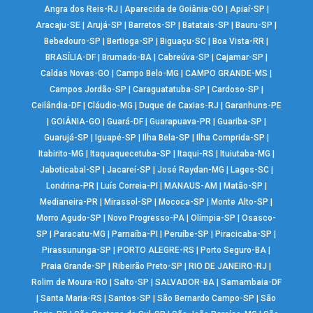
Angra dos Reis-RJ
|
Aparecida de Goiânia-GO
|
Apiaí-SP
|
Aracaju-SE
|
Arujá-SP
|
Barretos-SP
|
Batatais-SP
|
Bauru-SP
|
Bebedouro-SP
|
Bertioga-SP
|
Biguaçu-SC
|
Boa Vista-RR
|
BRASÍLIA-DF
|
Brumado-BA
|
Cabreúva-SP
|
Cajamar-SP
|
Caldas Novas-GO
|
Campo Belo-MG
|
CAMPO GRANDE-MS
|
Campos Jordão-SP
|
Caraguatatuba-SP
|
Cardoso-SP
|
Ceilândia-DF
|
Cláudio-MG
|
Duque de Caxias-RJ
|
Garanhuns-PE
|
GOIÂNIA-GO
|
Guará-DF
|
Guarapuava-PR
|
Guariba-SP
|
Guarujá-SP
|
Iguapé-SP
|
Ilha Bela-SP
|
Ilha Comprida-SP
|
Itabirito-MG
|
Itaquaquecetuba-SP
|
Itaqui-RS
|
Ituiutaba-MG
|
Jaboticabal-SP
|
Jacareí-SP
|
José Raydan-MG
|
Lages-SC
|
Londrina-PR
|
Luís Correia-PI
|
MANAUS-AM
|
Matão-SP
|
Medianeira-PR
|
Mirassol-SP
|
Mococa-SP
|
Monte Alto-SP
|
Morro Agudo-SP
|
Novo Progresso-PA
|
Olímpia-SP
|
Osasco-
SP
|
Paracatu-MG
|
Parnaíba-PI
|
Peruíbe-SP
|
Piracicaba-SP
|
Pirassununga-SP
|
PORTO ALEGRE-RS
|
Porto Seguro-BA
|
Praia Grande-SP
|
Ribeirão Preto-SP
|
RIO DE JANEIRO-RJ
|
Rolim de Moura-RO
|
Salto-SP
|
SALVADOR-BA
|
Samambaia-DF
|
Santa Maria-RS
|
Santos-SP
|
São Bernardo Campo-SP
|
São