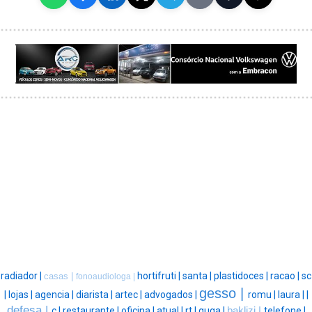
radiador |
hortifruti |
santa |
plastidoces |
racao |
sc
casas |
fonoaudiologa |
gesso |
|
lojas |
agencia |
diarista |
artec |
advogados |
romu |
laura |
|
defesa |
c |
restaurante |
oficina |
atual |
rt |
guga |
baklizi |
telefone |