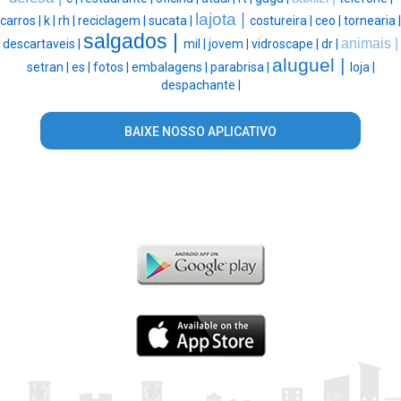
lajota |
carros |
k |
rh |
reciclagem |
sucata |
costureira |
ceo |
tornearia |
salgados |
animais |
descartaveis |
mil |
jovem |
vidroscape |
dr |
aluguel |
setran |
es |
fotos |
embalagens |
parabrisa |
loja |
despachante |
BAIXE NOSSO APLICATIVO