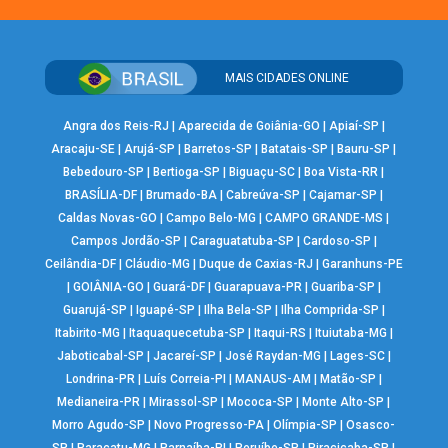
MAIS CIDADES ONLINE
Angra dos Reis-RJ
|
Aparecida de Goiânia-GO
|
Apiaí-SP
|
Aracaju-SE
|
Arujá-SP
|
Barretos-SP
|
Batatais-SP
|
Bauru-SP
|
Bebedouro-SP
|
Bertioga-SP
|
Biguaçu-SC
|
Boa Vista-RR
|
BRASÍLIA-DF
|
Brumado-BA
|
Cabreúva-SP
|
Cajamar-SP
|
Caldas Novas-GO
|
Campo Belo-MG
|
CAMPO GRANDE-MS
|
Campos Jordão-SP
|
Caraguatatuba-SP
|
Cardoso-SP
|
Ceilândia-DF
|
Cláudio-MG
|
Duque de Caxias-RJ
|
Garanhuns-PE
|
GOIÂNIA-GO
|
Guará-DF
|
Guarapuava-PR
|
Guariba-SP
|
Guarujá-SP
|
Iguapé-SP
|
Ilha Bela-SP
|
Ilha Comprida-SP
|
Itabirito-MG
|
Itaquaquecetuba-SP
|
Itaqui-RS
|
Ituiutaba-MG
|
Jaboticabal-SP
|
Jacareí-SP
|
José Raydan-MG
|
Lages-SC
|
Londrina-PR
|
Luís Correia-PI
|
MANAUS-AM
|
Matão-SP
|
Medianeira-PR
|
Mirassol-SP
|
Mococa-SP
|
Monte Alto-SP
|
Morro Agudo-SP
|
Novo Progresso-PA
|
Olímpia-SP
|
Osasco-