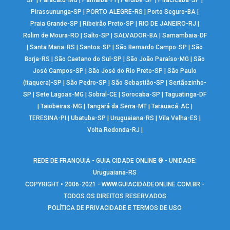
SP
|
Paracatu-MG
|
Parnaíba-PI
|
Peruíbe-SP
|
Piracicaba-SP
|
Pirassununga-SP
|
PORTO ALEGRE-RS
|
Porto Seguro-BA
|
Praia Grande-SP
|
Ribeirão Preto-SP
|
RIO DE JANEIRO-RJ
|
Rolim de Moura-RO
|
Salto-SP
|
SALVADOR-BA
|
Samambaia-DF
|
Santa Maria-RS
|
Santos-SP
|
São Bernardo Campo-SP
|
São
Borja-RS
|
São Caetano do Sul-SP
|
São João Paraíso-MG
|
São
José Campos-SP
|
São José do Rio Preto-SP
|
São Paulo
(Itaquera)-SP
|
São Pedro-SP
|
São Sebastião-SP
|
Sertãozinho-
SP
|
Sete Lagoas-MG
|
Sobral-CE
|
Sorocaba-SP
|
Taguatinga-DF
|
Taiobeiras-MG
|
Tangará da Serra-MT
|
Tarauacá-AC
|
TERESINA-PI
|
Ubatuba-SP
|
Uruguaiana-RS
|
Vila Velha-ES
|
Volta Redonda-RJ
|
REDE DE FRANQUIA - GUIA CIDADE ONLINE ® - UNIDADE:
Uruguaiana-RS
COPYRIGHT • 2006-2021 -
WWW.GUIACIDADEONLINE.COM.BR
-
TODOS OS DIREITOS RESERVADOS
POLÍTICA DE PRIVACIDADE E TERMOS DE USO