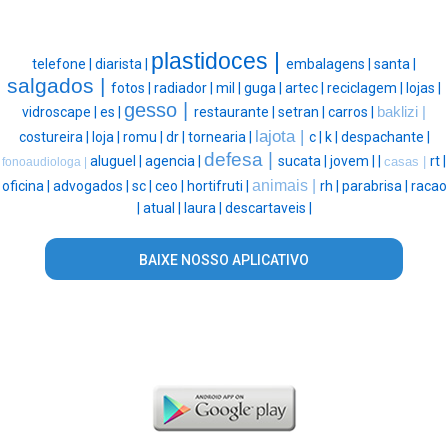
plastidoces |
telefone |
diarista |
embalagens |
santa |
salgados |
fotos |
radiador |
mil |
guga |
artec |
reciclagem |
lojas |
gesso |
vidroscape |
es |
restaurante |
setran |
carros |
baklizi |
lajota |
costureira |
loja |
romu |
dr |
tornearia |
c |
k |
despachante |
defesa |
aluguel |
agencia |
sucata |
jovem |
|
rt |
casas |
fonoaudiologa |
animais |
oficina |
advogados |
sc |
ceo |
hortifruti |
rh |
parabrisa |
racao
|
atual |
laura |
descartaveis |
BAIXE NOSSO APLICATIVO