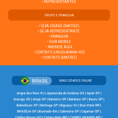
• REPRESENTANTES
GRUPO E FRANQUIA
• GUIA CIDADE (MATRIZ)
• SEJA REPRESENTANTE
• FRANQUIA
• GUIA MOBILE
• ANUNCIE AQUI
• CONTATO (URUGUAIANA-RS)
• CONTATO (MATRIZ)
MAIS CIDADES ONLINE
Angra dos Reis-RJ
|
Aparecida de Goiânia-GO
|
Apiaí-SP
|
Aracaju-SE
|
Arujá-SP
|
Barretos-SP
|
Batatais-SP
|
Bauru-SP
|
Bebedouro-SP
|
Bertioga-SP
|
Biguaçu-SC
|
Boa Vista-RR
|
BRASÍLIA-DF
|
Brumado-BA
|
Cabreúva-SP
|
Cajamar-SP
|
Caldas Novas-GO
|
Campo Belo-MG
|
CAMPO GRANDE-MS
|