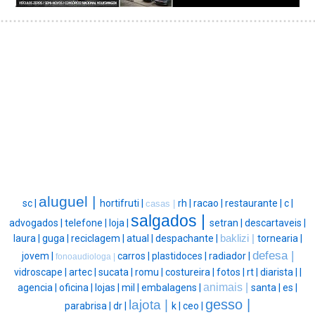
aluguel |
sc |
hortifruti |
rh |
racao |
restaurante |
c |
casas |
salgados |
advogados |
telefone |
loja |
setran |
descartaveis |
laura |
guga |
reciclagem |
atual |
despachante |
baklizi |
tornearia |
defesa |
jovem |
carros |
plastidoces |
radiador |
fonoaudiologa |
vidroscape |
artec |
sucata |
romu |
costureira |
fotos |
rt |
diarista |
|
animais |
agencia |
oficina |
lojas |
mil |
embalagens |
santa |
es |
gesso |
lajota |
parabrisa |
dr |
k |
ceo |