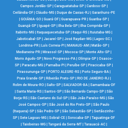
Campos Jordão-SP
|
Caraguatatuba-SP
|
Cardoso-SP
|
Ceilândia-DF
|
Cláudio-MG
|
Duque de Caxias-RJ
|
Garanhuns-PE
|
GOIÂNIA-GO
|
Guará-DF
|
Guarapuava-PR
|
Guariba-SP
|
Guarujá-SP
|
Iguapé-SP
|
Ilha Bela-SP
|
Ilha Comprida-SP
|
Itabirito-MG
|
Itaquaquecetuba-SP
|
Itaqui-RS
|
Ituiutaba-MG
|
Jaboticabal-SP
|
Jacareí-SP
|
José Raydan-MG
|
Lages-SC
|
Londrina-PR
|
Luís Correia-PI
|
MANAUS-AM
|
Matão-SP
|
Medianeira-PR
|
Mirassol-SP
|
Mococa-SP
|
Monte Alto-SP
|
Morro Agudo-SP
|
Novo Progresso-PA
|
Olímpia-SP
|
Osasco-
SP
|
Paracatu-MG
|
Parnaíba-PI
|
Peruíbe-SP
|
Piracicaba-SP
|
Pirassununga-SP
|
PORTO ALEGRE-RS
|
Porto Seguro-BA
|
Praia Grande-SP
|
Ribeirão Preto-SP
|
RIO DE JANEIRO-RJ
|
Rolim de Moura-RO
|
Salto-SP
|
SALVADOR-BA
|
Samambaia-DF
|
Santa Maria-RS
|
Santos-SP
|
São Bernardo Campo-SP
|
São
Borja-RS
|
São Caetano do Sul-SP
|
São João Paraíso-MG
|
São
José Campos-SP
|
São José do Rio Preto-SP
|
São Paulo
(Itaquera)-SP
|
São Pedro-SP
|
São Sebastião-SP
|
Sertãozinho-
SP
|
Sete Lagoas-MG
|
Sobral-CE
|
Sorocaba-SP
|
Taguatinga-DF
|
Taiobeiras-MG
|
Tangará da Serra-MT
|
Tarauacá-AC
|