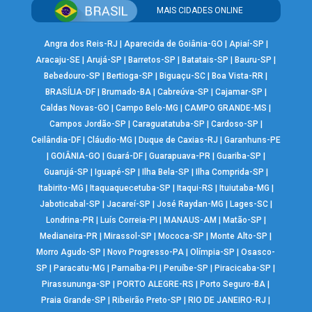
MAIS CIDADES ONLINE
Angra dos Reis-RJ
|
Aparecida de Goiânia-GO
|
Apiaí-SP
|
Aracaju-SE
|
Arujá-SP
|
Barretos-SP
|
Batatais-SP
|
Bauru-SP
|
Bebedouro-SP
|
Bertioga-SP
|
Biguaçu-SC
|
Boa Vista-RR
|
BRASÍLIA-DF
|
Brumado-BA
|
Cabreúva-SP
|
Cajamar-SP
|
Caldas Novas-GO
|
Campo Belo-MG
|
CAMPO GRANDE-MS
|
Campos Jordão-SP
|
Caraguatatuba-SP
|
Cardoso-SP
|
Ceilândia-DF
|
Cláudio-MG
|
Duque de Caxias-RJ
|
Garanhuns-PE
|
GOIÂNIA-GO
|
Guará-DF
|
Guarapuava-PR
|
Guariba-SP
|
Guarujá-SP
|
Iguapé-SP
|
Ilha Bela-SP
|
Ilha Comprida-SP
|
Itabirito-MG
|
Itaquaquecetuba-SP
|
Itaqui-RS
|
Ituiutaba-MG
|
Jaboticabal-SP
|
Jacareí-SP
|
José Raydan-MG
|
Lages-SC
|
Londrina-PR
|
Luís Correia-PI
|
MANAUS-AM
|
Matão-SP
|
Medianeira-PR
|
Mirassol-SP
|
Mococa-SP
|
Monte Alto-SP
|
Morro Agudo-SP
|
Novo Progresso-PA
|
Olímpia-SP
|
Osasco-
SP
|
Paracatu-MG
|
Parnaíba-PI
|
Peruíbe-SP
|
Piracicaba-SP
|
Pirassununga-SP
|
PORTO ALEGRE-RS
|
Porto Seguro-BA
|
Praia Grande-SP
|
Ribeirão Preto-SP
|
RIO DE JANEIRO-RJ
|