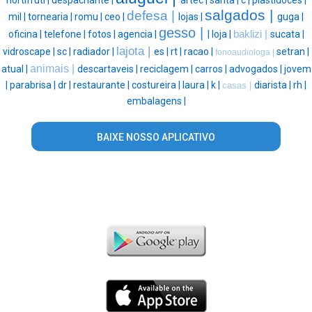
salgados |
defesa |
mil |
tornearia |
romu |
ceo |
lojas |
guga |
gesso |
oficina |
telefone |
fotos |
agencia |
|
loja |
baklizi |
sucata |
lajota |
vidroscape |
sc |
radiador |
es |
rt |
racao |
setran |
fonoaudiologa |
animais |
atual |
descartaveis |
reciclagem |
carros |
advogados |
jovem
|
parabrisa |
dr |
restaurante |
costureira |
laura |
k |
diarista |
rh |
casas |
embalagens |
BAIXE NOSSO APLICATIVO