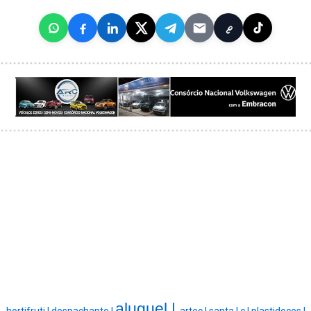
aluguel |
hortifruti |
despachante |
artec |
santa |
c |
plastidoces |