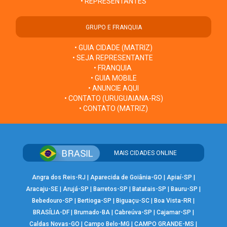
• REPRESENTANTES
GRUPO E FRANQUIA
• GUIA CIDADE (MATRIZ)
• SEJA REPRESENTANTE
• FRANQUIA
• GUIA MOBILE
• ANUNCIE AQUI
• CONTATO (URUGUAIANA-RS)
• CONTATO (MATRIZ)
MAIS CIDADES ONLINE
Angra dos Reis-RJ
|
Aparecida de Goiânia-GO
|
Apiaí-SP
|
Aracaju-SE
|
Arujá-SP
|
Barretos-SP
|
Batatais-SP
|
Bauru-SP
|
Bebedouro-SP
|
Bertioga-SP
|
Biguaçu-SC
|
Boa Vista-RR
|
BRASÍLIA-DF
|
Brumado-BA
|
Cabreúva-SP
|
Cajamar-SP
|
Caldas Novas-GO
|
Campo Belo-MG
|
CAMPO GRANDE-MS
|