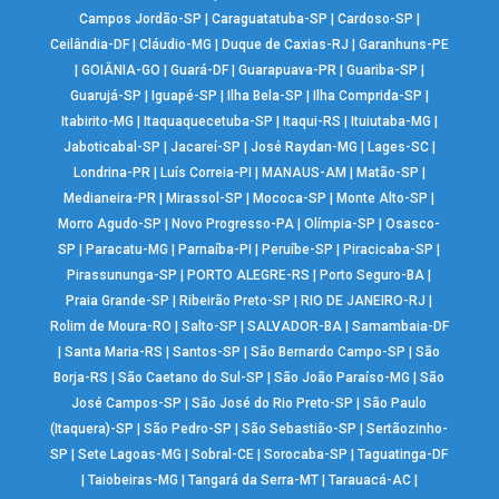
Campos Jordão-SP
|
Caraguatatuba-SP
|
Cardoso-SP
|
Ceilândia-DF
|
Cláudio-MG
|
Duque de Caxias-RJ
|
Garanhuns-PE
|
GOIÂNIA-GO
|
Guará-DF
|
Guarapuava-PR
|
Guariba-SP
|
Guarujá-SP
|
Iguapé-SP
|
Ilha Bela-SP
|
Ilha Comprida-SP
|
Itabirito-MG
|
Itaquaquecetuba-SP
|
Itaqui-RS
|
Ituiutaba-MG
|
Jaboticabal-SP
|
Jacareí-SP
|
José Raydan-MG
|
Lages-SC
|
Londrina-PR
|
Luís Correia-PI
|
MANAUS-AM
|
Matão-SP
|
Medianeira-PR
|
Mirassol-SP
|
Mococa-SP
|
Monte Alto-SP
|
Morro Agudo-SP
|
Novo Progresso-PA
|
Olímpia-SP
|
Osasco-
SP
|
Paracatu-MG
|
Parnaíba-PI
|
Peruíbe-SP
|
Piracicaba-SP
|
Pirassununga-SP
|
PORTO ALEGRE-RS
|
Porto Seguro-BA
|
Praia Grande-SP
|
Ribeirão Preto-SP
|
RIO DE JANEIRO-RJ
|
Rolim de Moura-RO
|
Salto-SP
|
SALVADOR-BA
|
Samambaia-DF
|
Santa Maria-RS
|
Santos-SP
|
São Bernardo Campo-SP
|
São
Borja-RS
|
São Caetano do Sul-SP
|
São João Paraíso-MG
|
São
José Campos-SP
|
São José do Rio Preto-SP
|
São Paulo
(Itaquera)-SP
|
São Pedro-SP
|
São Sebastião-SP
|
Sertãozinho-
SP
|
Sete Lagoas-MG
|
Sobral-CE
|
Sorocaba-SP
|
Taguatinga-DF
|
Taiobeiras-MG
|
Tangará da Serra-MT
|
Tarauacá-AC
|