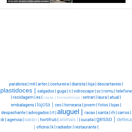
parabrisa |
mil |
artec |
costureira |
diarista |
loja |
descartaveis |
plastidoces |
salgados |
guga |
c |
vidroscape |
sc |
romu |
telefone
|
reciclagem |
es |
setran |
laura |
atual |
casas |
fonoaudiologa |
lajota |
embalagens |
ceo |
tornearia |
jovem |
fotos |
lojas |
aluguel |
despachante |
advogados |
rt |
racao |
santa |
rh |
carros |
gesso |
defesa
animais |
dr |
agencia |
baklizi |
hortifruti |
|
sucata |
|
oficina |
k |
radiador |
restaurante |