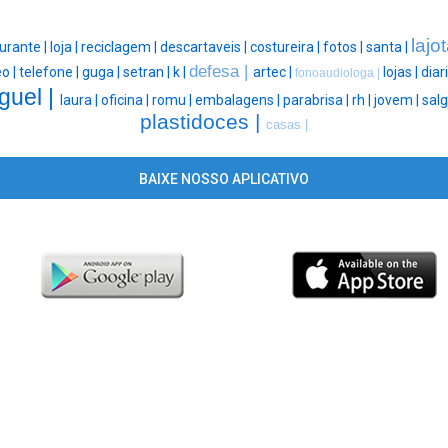
lajo
urante |
loja |
reciclagem |
descartaveis |
costureira |
fotos |
santa |
defesa |
o |
telefone |
guga |
setran |
k |
artec |
lojas |
diar
fonoaudiologa |
guel |
laura |
oficina |
romu |
embalagens |
parabrisa |
rh |
jovem |
salg
plastidoces |
casas |
BAIXE NOSSO APLICATIVO