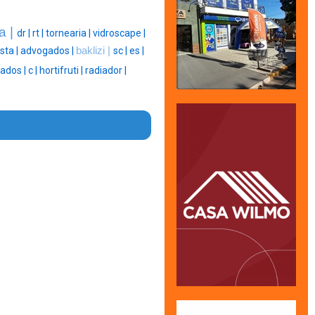
ta |
dr |
rt |
tornearia |
vidroscape |
ista |
advogados |
baklizi |
sc |
es |
ados |
c |
hortifruti |
radiador |