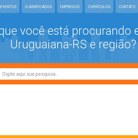
EVENTOS
CLASSIFICADOS
EMPREGOS
CURRÍCULOS
CONTATO
que você está procurando
Uruguaiana-RS e região?