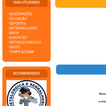
GUIA UTILIDADES
• ASSOCIAÇÕES
• EDUCAÇÃO
• ESPORTES
• ENTIDADES/ONGS
• MAPA
• BUSCA CEP
• SERVIÇOS PÚBLICOS
• SAÚDE
• TEMPO & CLIMA
RECOMENDADOS
Nom
e-mai