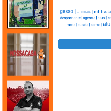
gesso |
animais |
mil |
|
resta
despachante |
agencia |
atual |
ce
alu
racao |
sucata |
carros |