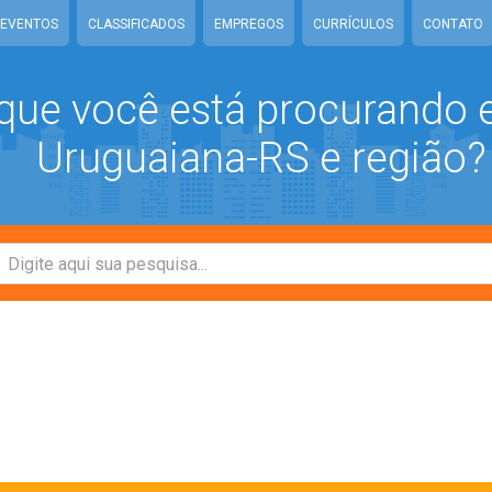
EVENTOS
CLASSIFICADOS
EMPREGOS
CURRÍCULOS
CONTATO
que você está procurando
Uruguaiana-RS e região?