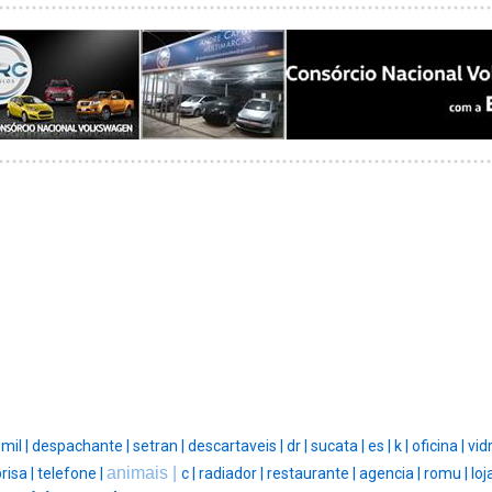
|
mil |
despachante |
setran |
descartaveis |
dr |
sucata |
es |
k |
oficina |
vid
animais |
risa |
telefone |
c |
radiador |
restaurante |
agencia |
romu |
loj