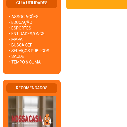
GUIA UTILIDADES
• ASSOCIAÇÕES
• EDUCAÇÃO
• ESPORTES
• ENTIDADES/ONGS
• MAPA
• BUSCA CEP
• SERVIÇOS PÚBLICOS
• SAÚDE
• TEMPO & CLIMA
RECOMENDADOS