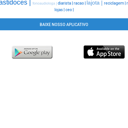
astidoces |
lajota |
diarista |
racao |
reciclagem |
r
fonoaudiologa |
lojas |
ceo |
BAIXE NOSSO APLICATIVO