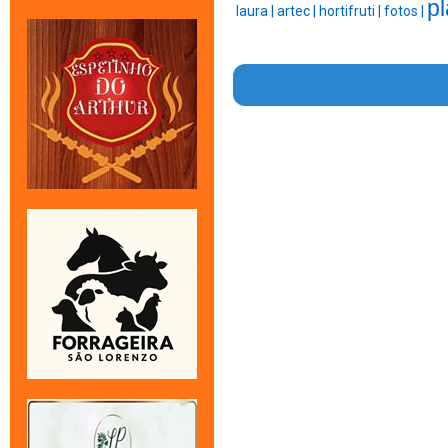
pl
laura |
artec |
hortifruti |
fotos |