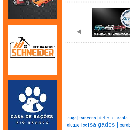
defesa |
guga |
tornearia |
santa 
salgados |
aluguel |
sc |
parab