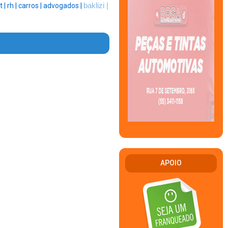
t |
rh |
carros |
advogados |
baklizi |
APOIO