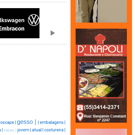
gesso |
roscape |
|
embalagens |
a |
jovem |
atual |
costureira |
casas |