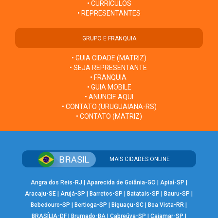
• CURRÍCULOS
• REPRESENTANTES
GRUPO E FRANQUIA
• GUIA CIDADE (MATRIZ)
• SEJA REPRESENTANTE
• FRANQUIA
• GUIA MOBILE
• ANUNCIE AQUI
• CONTATO (URUGUAIANA-RS)
• CONTATO (MATRIZ)
MAIS CIDADES ONLINE
Angra dos Reis-RJ
|
Aparecida de Goiânia-GO
|
Apiaí-SP
|
Aracaju-SE
|
Arujá-SP
|
Barretos-SP
|
Batatais-SP
|
Bauru-SP
|
Bebedouro-SP
|
Bertioga-SP
|
Biguaçu-SC
|
Boa Vista-RR
|
BRASÍLIA-DF
|
Brumado-BA
|
Cabreúva-SP
|
Cajamar-SP
|