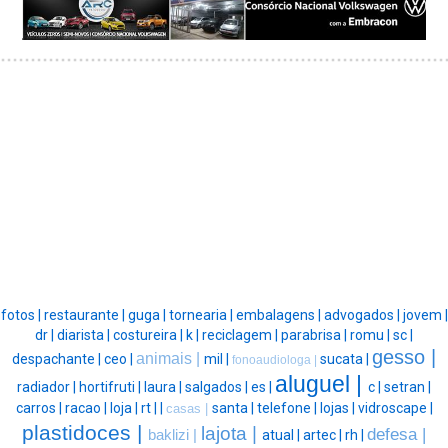
fotos |
restaurante |
guga |
tornearia |
embalagens |
advogados |
jovem |
dr |
diarista |
costureira |
k |
reciclagem |
parabrisa |
romu |
sc |
gesso |
animais |
despachante |
ceo |
mil |
sucata |
fonoaudiologa |
aluguel |
radiador |
hortifruti |
laura |
salgados |
es |
c |
setran |
carros |
racao |
loja |
rt |
|
santa |
telefone |
lojas |
vidroscape |
casas |
plastidoces |
lajota |
defesa |
baklizi |
atual |
artec |
rh |