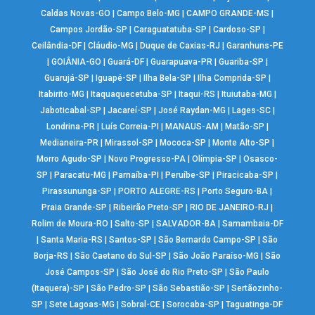
Caldas Novas-GO
|
Campo Belo-MG
|
CAMPO GRANDE-MS
|
Campos Jordão-SP
|
Caraguatatuba-SP
|
Cardoso-SP
|
Ceilândia-DF
|
Cláudio-MG
|
Duque de Caxias-RJ
|
Garanhuns-PE
|
GOIÂNIA-GO
|
Guará-DF
|
Guarapuava-PR
|
Guariba-SP
|
Guarujá-SP
|
Iguapé-SP
|
Ilha Bela-SP
|
Ilha Comprida-SP
|
Itabirito-MG
|
Itaquaquecetuba-SP
|
Itaqui-RS
|
Ituiutaba-MG
|
Jaboticabal-SP
|
Jacareí-SP
|
José Raydan-MG
|
Lages-SC
|
Londrina-PR
|
Luís Correia-PI
|
MANAUS-AM
|
Matão-SP
|
Medianeira-PR
|
Mirassol-SP
|
Mococa-SP
|
Monte Alto-SP
|
Morro Agudo-SP
|
Novo Progresso-PA
|
Olímpia-SP
|
Osasco-
SP
|
Paracatu-MG
|
Parnaíba-PI
|
Peruíbe-SP
|
Piracicaba-SP
|
Pirassununga-SP
|
PORTO ALEGRE-RS
|
Porto Seguro-BA
|
Praia Grande-SP
|
Ribeirão Preto-SP
|
RIO DE JANEIRO-RJ
|
Rolim de Moura-RO
|
Salto-SP
|
SALVADOR-BA
|
Samambaia-DF
|
Santa Maria-RS
|
Santos-SP
|
São Bernardo Campo-SP
|
São
Borja-RS
|
São Caetano do Sul-SP
|
São João Paraíso-MG
|
São
José Campos-SP
|
São José do Rio Preto-SP
|
São Paulo
(Itaquera)-SP
|
São Pedro-SP
|
São Sebastião-SP
|
Sertãozinho-
SP
|
Sete Lagoas-MG
|
Sobral-CE
|
Sorocaba-SP
|
Taguatinga-DF