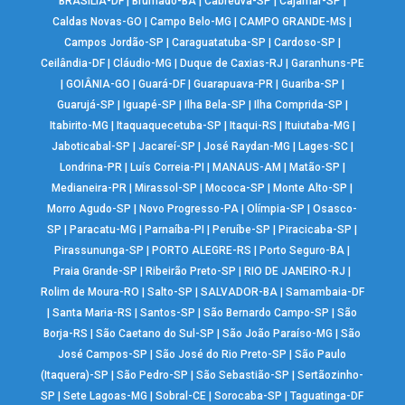
BRASÍLIA-DF
|
Brumado-BA
|
Cabreúva-SP
|
Cajamar-SP
|
Caldas Novas-GO
|
Campo Belo-MG
|
CAMPO GRANDE-MS
|
Campos Jordão-SP
|
Caraguatatuba-SP
|
Cardoso-SP
|
Ceilândia-DF
|
Cláudio-MG
|
Duque de Caxias-RJ
|
Garanhuns-PE
|
GOIÂNIA-GO
|
Guará-DF
|
Guarapuava-PR
|
Guariba-SP
|
Guarujá-SP
|
Iguapé-SP
|
Ilha Bela-SP
|
Ilha Comprida-SP
|
Itabirito-MG
|
Itaquaquecetuba-SP
|
Itaqui-RS
|
Ituiutaba-MG
|
Jaboticabal-SP
|
Jacareí-SP
|
José Raydan-MG
|
Lages-SC
|
Londrina-PR
|
Luís Correia-PI
|
MANAUS-AM
|
Matão-SP
|
Medianeira-PR
|
Mirassol-SP
|
Mococa-SP
|
Monte Alto-SP
|
Morro Agudo-SP
|
Novo Progresso-PA
|
Olímpia-SP
|
Osasco-
SP
|
Paracatu-MG
|
Parnaíba-PI
|
Peruíbe-SP
|
Piracicaba-SP
|
Pirassununga-SP
|
PORTO ALEGRE-RS
|
Porto Seguro-BA
|
Praia Grande-SP
|
Ribeirão Preto-SP
|
RIO DE JANEIRO-RJ
|
Rolim de Moura-RO
|
Salto-SP
|
SALVADOR-BA
|
Samambaia-DF
|
Santa Maria-RS
|
Santos-SP
|
São Bernardo Campo-SP
|
São
Borja-RS
|
São Caetano do Sul-SP
|
São João Paraíso-MG
|
São
José Campos-SP
|
São José do Rio Preto-SP
|
São Paulo
(Itaquera)-SP
|
São Pedro-SP
|
São Sebastião-SP
|
Sertãozinho-
SP
|
Sete Lagoas-MG
|
Sobral-CE
|
Sorocaba-SP
|
Taguatinga-DF