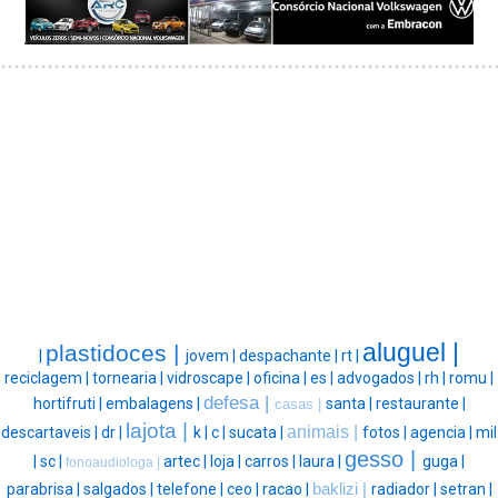
aluguel |
plastidoces |
|
jovem |
despachante |
rt |
reciclagem |
tornearia |
vidroscape |
oficina |
es |
advogados |
rh |
romu |
defesa |
hortifruti |
embalagens |
santa |
restaurante |
casas |
lajota |
animais |
descartaveis |
dr |
k |
c |
sucata |
fotos |
agencia |
mil
gesso |
|
sc |
artec |
loja |
carros |
laura |
guga |
fonoaudiologa |
parabrisa |
salgados |
telefone |
ceo |
racao |
baklizi |
radiador |
setran |