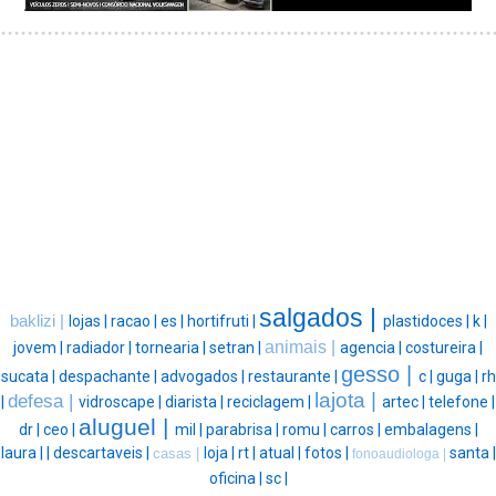
salgados |
baklizi |
lojas |
racao |
es |
hortifruti |
plastidoces |
k |
animais |
jovem |
radiador |
tornearia |
setran |
agencia |
costureira |
gesso |
sucata |
despachante |
advogados |
restaurante |
c |
guga |
rh
lajota |
defesa |
|
vidroscape |
diarista |
reciclagem |
artec |
telefone |
aluguel |
dr |
ceo |
mil |
parabrisa |
romu |
carros |
embalagens |
laura |
|
descartaveis |
loja |
rt |
atual |
fotos |
santa |
casas |
fonoaudiologa |
oficina |
sc |