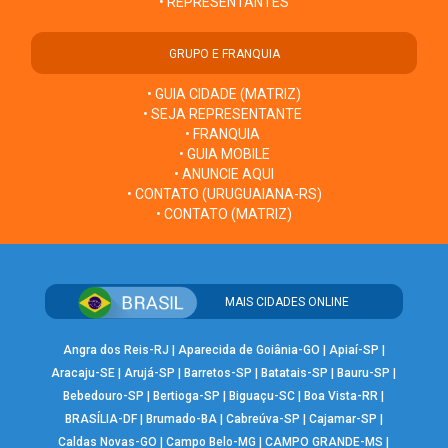
• REPRESENTANTES
GRUPO E FRANQUIA
• GUIA CIDADE (MATRIZ)
• SEJA REPRESENTANTE
• FRANQUIA
• GUIA MOBILE
• ANUNCIE AQUI
• CONTATO (URUGUAIANA-RS)
• CONTATO (MATRIZ)
MAIS CIDADES ONLINE
Angra dos Reis-RJ
|
Aparecida de Goiânia-GO
|
Apiaí-SP
|
Aracaju-SE
|
Arujá-SP
|
Barretos-SP
|
Batatais-SP
|
Bauru-SP
|
Bebedouro-SP
|
Bertioga-SP
|
Biguaçu-SC
|
Boa Vista-RR
|
BRASÍLIA-DF
|
Brumado-BA
|
Cabreúva-SP
|
Cajamar-SP
|
Caldas Novas-GO
|
Campo Belo-MG
|
CAMPO GRANDE-MS
|