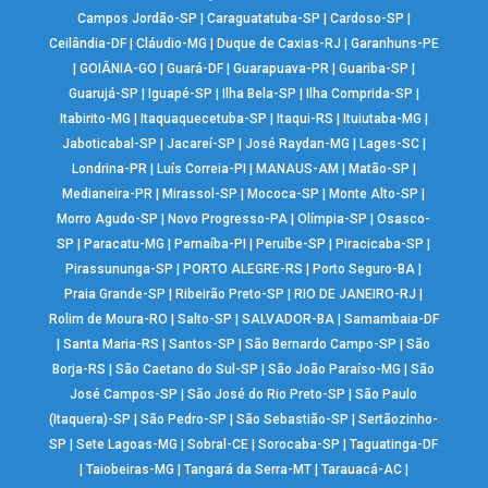
Campos Jordão-SP
|
Caraguatatuba-SP
|
Cardoso-SP
|
Ceilândia-DF
|
Cláudio-MG
|
Duque de Caxias-RJ
|
Garanhuns-PE
|
GOIÂNIA-GO
|
Guará-DF
|
Guarapuava-PR
|
Guariba-SP
|
Guarujá-SP
|
Iguapé-SP
|
Ilha Bela-SP
|
Ilha Comprida-SP
|
Itabirito-MG
|
Itaquaquecetuba-SP
|
Itaqui-RS
|
Ituiutaba-MG
|
Jaboticabal-SP
|
Jacareí-SP
|
José Raydan-MG
|
Lages-SC
|
Londrina-PR
|
Luís Correia-PI
|
MANAUS-AM
|
Matão-SP
|
Medianeira-PR
|
Mirassol-SP
|
Mococa-SP
|
Monte Alto-SP
|
Morro Agudo-SP
|
Novo Progresso-PA
|
Olímpia-SP
|
Osasco-
SP
|
Paracatu-MG
|
Parnaíba-PI
|
Peruíbe-SP
|
Piracicaba-SP
|
Pirassununga-SP
|
PORTO ALEGRE-RS
|
Porto Seguro-BA
|
Praia Grande-SP
|
Ribeirão Preto-SP
|
RIO DE JANEIRO-RJ
|
Rolim de Moura-RO
|
Salto-SP
|
SALVADOR-BA
|
Samambaia-DF
|
Santa Maria-RS
|
Santos-SP
|
São Bernardo Campo-SP
|
São
Borja-RS
|
São Caetano do Sul-SP
|
São João Paraíso-MG
|
São
José Campos-SP
|
São José do Rio Preto-SP
|
São Paulo
(Itaquera)-SP
|
São Pedro-SP
|
São Sebastião-SP
|
Sertãozinho-
SP
|
Sete Lagoas-MG
|
Sobral-CE
|
Sorocaba-SP
|
Taguatinga-DF
|
Taiobeiras-MG
|
Tangará da Serra-MT
|
Tarauacá-AC
|