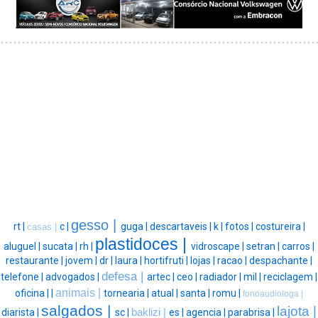
gesso |
rt |
c |
guga |
descartaveis |
k |
fotos |
costureira |
casas |
plastidoces |
aluguel |
sucata |
rh |
vidroscape |
setran |
carros |
restaurante |
jovem |
dr |
laura |
hortifruti |
lojas |
racao |
despachante |
defesa |
telefone |
advogados |
artec |
ceo |
radiador |
mil |
reciclagem |
animais |
oficina |
|
tornearia |
atual |
santa |
romu |
fonoaudiologa |
salgados |
lajota |
diarista |
sc |
baklizi |
es |
agencia |
parabrisa |