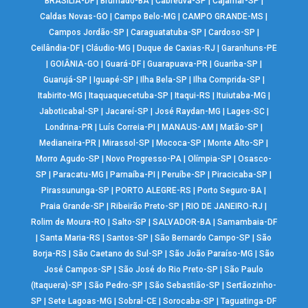
BRASÍLIA-DF
|
Brumado-BA
|
Cabreúva-SP
|
Cajamar-SP
|
Caldas Novas-GO
|
Campo Belo-MG
|
CAMPO GRANDE-MS
|
Campos Jordão-SP
|
Caraguatatuba-SP
|
Cardoso-SP
|
Ceilândia-DF
|
Cláudio-MG
|
Duque de Caxias-RJ
|
Garanhuns-PE
|
GOIÂNIA-GO
|
Guará-DF
|
Guarapuava-PR
|
Guariba-SP
|
Guarujá-SP
|
Iguapé-SP
|
Ilha Bela-SP
|
Ilha Comprida-SP
|
Itabirito-MG
|
Itaquaquecetuba-SP
|
Itaqui-RS
|
Ituiutaba-MG
|
Jaboticabal-SP
|
Jacareí-SP
|
José Raydan-MG
|
Lages-SC
|
Londrina-PR
|
Luís Correia-PI
|
MANAUS-AM
|
Matão-SP
|
Medianeira-PR
|
Mirassol-SP
|
Mococa-SP
|
Monte Alto-SP
|
Morro Agudo-SP
|
Novo Progresso-PA
|
Olímpia-SP
|
Osasco-
SP
|
Paracatu-MG
|
Parnaíba-PI
|
Peruíbe-SP
|
Piracicaba-SP
|
Pirassununga-SP
|
PORTO ALEGRE-RS
|
Porto Seguro-BA
|
Praia Grande-SP
|
Ribeirão Preto-SP
|
RIO DE JANEIRO-RJ
|
Rolim de Moura-RO
|
Salto-SP
|
SALVADOR-BA
|
Samambaia-DF
|
Santa Maria-RS
|
Santos-SP
|
São Bernardo Campo-SP
|
São
Borja-RS
|
São Caetano do Sul-SP
|
São João Paraíso-MG
|
São
José Campos-SP
|
São José do Rio Preto-SP
|
São Paulo
(Itaquera)-SP
|
São Pedro-SP
|
São Sebastião-SP
|
Sertãozinho-
SP
|
Sete Lagoas-MG
|
Sobral-CE
|
Sorocaba-SP
|
Taguatinga-DF