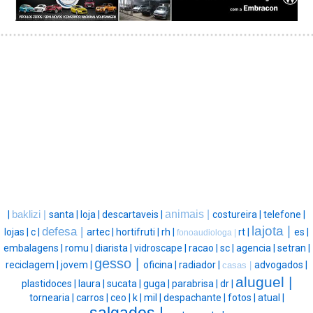
animais |
|
baklizi |
santa |
loja |
descartaveis |
costureira |
telefone |
lajota |
defesa |
lojas |
c |
artec |
hortifruti |
rh |
rt |
es |
fonoaudiologa |
embalagens |
romu |
diarista |
vidroscape |
racao |
sc |
agencia |
setran |
gesso |
reciclagem |
jovem |
oficina |
radiador |
advogados |
casas |
aluguel |
plastidoces |
laura |
sucata |
guga |
parabrisa |
dr |
tornearia |
carros |
ceo |
k |
mil |
despachante |
fotos |
atual |
salgados |