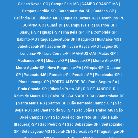
Caldas Novas-GO
|
Campo Belo-MG
|
CAMPO GRANDE-MS
|
Campos Jordão-SP
|
Caraguatatuba-SP
|
Cardoso-SP
|
Ceilândia-DF
|
Cláudio-MG
|
Duque de Caxias-RJ
|
Garanhuns-PE
|
GOIÂNIA-GO
|
Guará-DF
|
Guarapuava-PR
|
Guariba-SP
|
Guarujá-SP
|
Iguapé-SP
|
Ilha Bela-SP
|
Ilha Comprida-SP
|
Itabirito-MG
|
Itaquaquecetuba-SP
|
Itaqui-RS
|
Ituiutaba-MG
|
Jaboticabal-SP
|
Jacareí-SP
|
José Raydan-MG
|
Lages-SC
|
Londrina-PR
|
Luís Correia-PI
|
MANAUS-AM
|
Matão-SP
|
Medianeira-PR
|
Mirassol-SP
|
Mococa-SP
|
Monte Alto-SP
|
Morro Agudo-SP
|
Novo Progresso-PA
|
Olímpia-SP
|
Osasco-
SP
|
Paracatu-MG
|
Parnaíba-PI
|
Peruíbe-SP
|
Piracicaba-SP
|
Pirassununga-SP
|
PORTO ALEGRE-RS
|
Porto Seguro-BA
|
Praia Grande-SP
|
Ribeirão Preto-SP
|
RIO DE JANEIRO-RJ
|
Rolim de Moura-RO
|
Salto-SP
|
SALVADOR-BA
|
Samambaia-DF
|
Santa Maria-RS
|
Santos-SP
|
São Bernardo Campo-SP
|
São
Borja-RS
|
São Caetano do Sul-SP
|
São João Paraíso-MG
|
São
José Campos-SP
|
São José do Rio Preto-SP
|
São Paulo
(Itaquera)-SP
|
São Pedro-SP
|
São Sebastião-SP
|
Sertãozinho-
SP
|
Sete Lagoas-MG
|
Sobral-CE
|
Sorocaba-SP
|
Taguatinga-DF