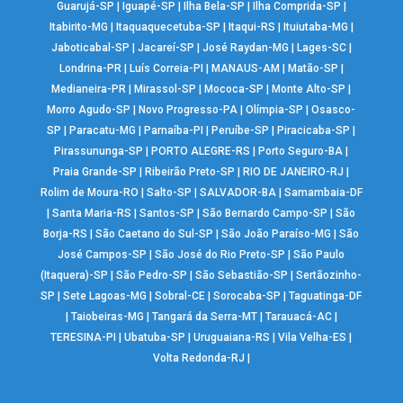
Guarujá-SP
|
Iguapé-SP
|
Ilha Bela-SP
|
Ilha Comprida-SP
|
Itabirito-MG
|
Itaquaquecetuba-SP
|
Itaqui-RS
|
Ituiutaba-MG
|
Jaboticabal-SP
|
Jacareí-SP
|
José Raydan-MG
|
Lages-SC
|
Londrina-PR
|
Luís Correia-PI
|
MANAUS-AM
|
Matão-SP
|
Medianeira-PR
|
Mirassol-SP
|
Mococa-SP
|
Monte Alto-SP
|
Morro Agudo-SP
|
Novo Progresso-PA
|
Olímpia-SP
|
Osasco-
SP
|
Paracatu-MG
|
Parnaíba-PI
|
Peruíbe-SP
|
Piracicaba-SP
|
Pirassununga-SP
|
PORTO ALEGRE-RS
|
Porto Seguro-BA
|
Praia Grande-SP
|
Ribeirão Preto-SP
|
RIO DE JANEIRO-RJ
|
Rolim de Moura-RO
|
Salto-SP
|
SALVADOR-BA
|
Samambaia-DF
|
Santa Maria-RS
|
Santos-SP
|
São Bernardo Campo-SP
|
São
Borja-RS
|
São Caetano do Sul-SP
|
São João Paraíso-MG
|
São
José Campos-SP
|
São José do Rio Preto-SP
|
São Paulo
(Itaquera)-SP
|
São Pedro-SP
|
São Sebastião-SP
|
Sertãozinho-
SP
|
Sete Lagoas-MG
|
Sobral-CE
|
Sorocaba-SP
|
Taguatinga-DF
|
Taiobeiras-MG
|
Tangará da Serra-MT
|
Tarauacá-AC
|
TERESINA-PI
|
Ubatuba-SP
|
Uruguaiana-RS
|
Vila Velha-ES
|
Volta Redonda-RJ
|