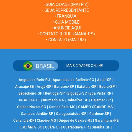
• GUIA CIDADE (MATRIZ)
• SEJA REPRESENTANTE
• FRANQUIA
• GUIA MOBILE
• ANUNCIE AQUI
• CONTATO (URUGUAIANA-RS)
• CONTATO (MATRIZ)
MAIS CIDADES ONLINE
Angra dos Reis-RJ
|
Aparecida de Goiânia-GO
|
Apiaí-SP
|
Aracaju-SE
|
Arujá-SP
|
Barretos-SP
|
Batatais-SP
|
Bauru-SP
|
Bebedouro-SP
|
Bertioga-SP
|
Biguaçu-SC
|
Boa Vista-RR
|
BRASÍLIA-DF
|
Brumado-BA
|
Cabreúva-SP
|
Cajamar-SP
|
Caldas Novas-GO
|
Campo Belo-MG
|
CAMPO GRANDE-MS
|
Campos Jordão-SP
|
Caraguatatuba-SP
|
Cardoso-SP
|
Ceilândia-DF
|
Cláudio-MG
|
Duque de Caxias-RJ
|
Garanhuns-PE
|
GOIÂNIA-GO
|
Guará-DF
|
Guarapuava-PR
|
Guariba-SP
|