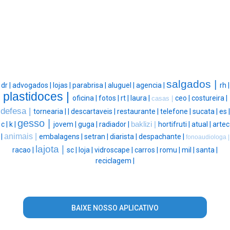
salgados |
dr |
advogados |
lojas |
parabrisa |
aluguel |
agencia |
rh |
plastidoces |
oficina |
fotos |
rt |
laura |
ceo |
costureira |
casas |
defesa |
tornearia |
|
descartaveis |
restaurante |
telefone |
sucata |
es |
gesso |
c |
k |
jovem |
guga |
radiador |
baklizi |
hortifruti |
atual |
artec
animais |
|
embalagens |
setran |
diarista |
despachante |
fonoaudiologa |
lajota |
racao |
sc |
loja |
vidroscape |
carros |
romu |
mil |
santa |
reciclagem |
BAIXE NOSSO APLICATIVO