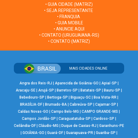
• GUIA CIDADE (MATRIZ)
• SEJA REPRESENTANTE
• FRANQUIA
• GUIA MOBILE
• ANUNCIE AQUI
• CONTATO (URUGUAIANA-RS)
• CONTATO (MATRIZ)
MAIS CIDADES ONLINE
Angra dos Reis-RJ
|
Aparecida de Goiânia-GO
|
Apiaí-SP
|
Aracaju-SE
|
Arujá-SP
|
Barretos-SP
|
Batatais-SP
|
Bauru-SP
|
Bebedouro-SP
|
Bertioga-SP
|
Biguaçu-SC
|
Boa Vista-RR
|
BRASÍLIA-DF
|
Brumado-BA
|
Cabreúva-SP
|
Cajamar-SP
|
Caldas Novas-GO
|
Campo Belo-MG
|
CAMPO GRANDE-MS
|
Campos Jordão-SP
|
Caraguatatuba-SP
|
Cardoso-SP
|
Ceilândia-DF
|
Cláudio-MG
|
Duque de Caxias-RJ
|
Garanhuns-PE
|
GOIÂNIA-GO
|
Guará-DF
|
Guarapuava-PR
|
Guariba-SP
|