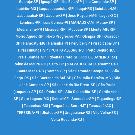
Guarujá-SP
|
Iguapé-SP
|
Ilha Bela-SP
|
Ilha Comprida-SP
|
Itabirito-MG
|
Itaquaquecetuba-SP
|
Itaqui-RS
|
Ituiutaba-MG
|
Jaboticabal-SP
|
Jacareí-SP
|
José Raydan-MG
|
Lages-SC
|
Londrina-PR
|
Luís Correia-PI
|
MANAUS-AM
|
Matão-SP
|
Medianeira-PR
|
Mirassol-SP
|
Mococa-SP
|
Monte Alto-SP
|
Morro Agudo-SP
|
Novo Progresso-PA
|
Olímpia-SP
|
Osasco-
SP
|
Paracatu-MG
|
Parnaíba-PI
|
Peruíbe-SP
|
Piracicaba-SP
|
Pirassununga-SP
|
PORTO ALEGRE-RS
|
Porto Seguro-BA
|
Praia Grande-SP
|
Ribeirão Preto-SP
|
RIO DE JANEIRO-RJ
|
Rolim de Moura-RO
|
Salto-SP
|
SALVADOR-BA
|
Samambaia-DF
|
Santa Maria-RS
|
Santos-SP
|
São Bernardo Campo-SP
|
São
Borja-RS
|
São Caetano do Sul-SP
|
São João Paraíso-MG
|
São
José Campos-SP
|
São José do Rio Preto-SP
|
São Paulo
(Itaquera)-SP
|
São Pedro-SP
|
São Sebastião-SP
|
Sertãozinho-
SP
|
Sete Lagoas-MG
|
Sobral-CE
|
Sorocaba-SP
|
Taguatinga-DF
|
Taiobeiras-MG
|
Tangará da Serra-MT
|
Tarauacá-AC
|
TERESINA-PI
|
Ubatuba-SP
|
Uruguaiana-RS
|
Vila Velha-ES
|
Volta Redonda-RJ
|