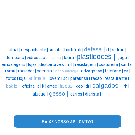
defesa |
atual |
despachante |
sucata |
hortifruti |
rt |
setran |
plastidoces |
tornearia |
vidroscape |
laura |
guga |
casas |
embalagens |
lojas |
descartaveis |
mil |
reciclagem |
costureira |
santa |
romu |
radiador |
agencia |
advogados |
telefone |
es |
fonoaudiologa |
animais |
fotos |
loja |
jovem |
sc |
parabrisa |
racao |
restaurante |
salgados |
lajota |
baklizi |
oficina |
c |
k |
artec |
ceo |
dr |
rh |
gesso |
aluguel |
carros |
diarista |
|
BAIXE NOSSO APLICATIVO