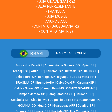
• GUIA CIDADE (MATRIZ)
• SEJA REPRESENTANTE
• FRANQUIA
• GUIA MOBILE
• ANUNCIE AQUI
• CONTATO (URUGUAIANA-RS)
• CONTATO (MATRIZ)
MAIS CIDADES ONLINE
Angra dos Reis-RJ
|
Aparecida de Goiânia-GO
|
Apiaí-SP
|
Aracaju-SE
|
Arujá-SP
|
Barretos-SP
|
Batatais-SP
|
Bauru-SP
|
Bebedouro-SP
|
Bertioga-SP
|
Biguaçu-SC
|
Boa Vista-RR
|
BRASÍLIA-DF
|
Brumado-BA
|
Cabreúva-SP
|
Cajamar-SP
|
Caldas Novas-GO
|
Campo Belo-MG
|
CAMPO GRANDE-MS
|
Campos Jordão-SP
|
Caraguatatuba-SP
|
Cardoso-SP
|
Ceilândia-DF
|
Cláudio-MG
|
Duque de Caxias-RJ
|
Garanhuns-PE
|
GOIÂNIA-GO
|
Guará-DF
|
Guarapuava-PR
|
Guariba-SP
|
Guarujá-SP
|
Iguapé-SP
|
Ilha Bela-SP
|
Ilha Comprida-SP
|