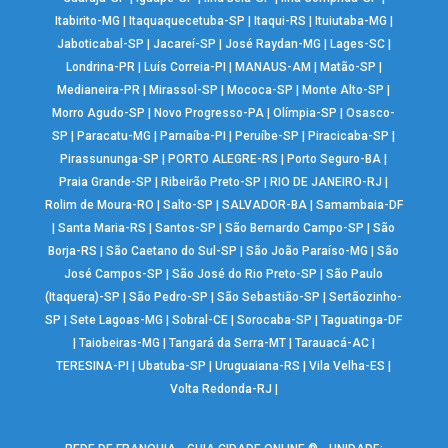
Itabirito-MG
|
Itaquaquecetuba-SP
|
Itaqui-RS
|
Ituiutaba-MG
|
Jaboticabal-SP
|
Jacareí-SP
|
José Raydan-MG
|
Lages-SC
|
Londrina-PR
|
Luís Correia-PI
|
MANAUS-AM
|
Matão-SP
|
Medianeira-PR
|
Mirassol-SP
|
Mococa-SP
|
Monte Alto-SP
|
Morro Agudo-SP
|
Novo Progresso-PA
|
Olímpia-SP
|
Osasco-
SP
|
Paracatu-MG
|
Parnaíba-PI
|
Peruíbe-SP
|
Piracicaba-SP
|
Pirassununga-SP
|
PORTO ALEGRE-RS
|
Porto Seguro-BA
|
Praia Grande-SP
|
Ribeirão Preto-SP
|
RIO DE JANEIRO-RJ
|
Rolim de Moura-RO
|
Salto-SP
|
SALVADOR-BA
|
Samambaia-DF
|
Santa Maria-RS
|
Santos-SP
|
São Bernardo Campo-SP
|
São
Borja-RS
|
São Caetano do Sul-SP
|
São João Paraíso-MG
|
São
José Campos-SP
|
São José do Rio Preto-SP
|
São Paulo
(Itaquera)-SP
|
São Pedro-SP
|
São Sebastião-SP
|
Sertãozinho-
SP
|
Sete Lagoas-MG
|
Sobral-CE
|
Sorocaba-SP
|
Taguatinga-DF
|
Taiobeiras-MG
|
Tangará da Serra-MT
|
Tarauacá-AC
|
TERESINA-PI
|
Ubatuba-SP
|
Uruguaiana-RS
|
Vila Velha-ES
|
Volta Redonda-RJ
|