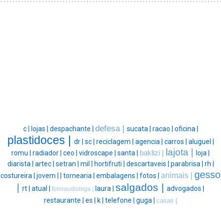
defesa |
c |
lojas |
despachante |
sucata |
racao |
oficina |
plastidoces |
dr |
sc |
reciclagem |
agencia |
carros |
aluguel |
lajota |
romu |
radiador |
ceo |
vidroscape |
santa |
baklizi |
loja |
diarista |
artec |
setran |
mil |
hortifruti |
descartaveis |
parabrisa |
rh |
gesso
animais |
costureira |
jovem |
|
tornearia |
embalagens |
fotos |
salgados |
|
rt |
atual |
laura |
advogados |
fonoaudiologa |
restaurante |
es |
k |
telefone |
guga |
casas |