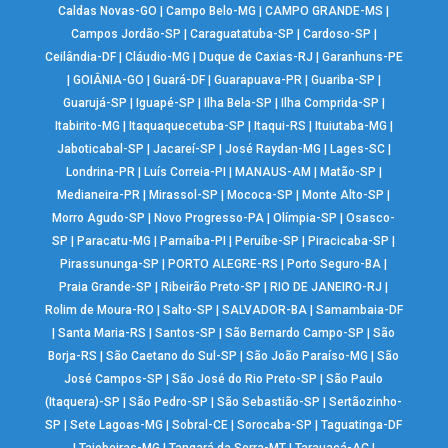
Caldas Novas-GO
|
Campo Belo-MG
|
CAMPO GRANDE-MS
|
Campos Jordão-SP
|
Caraguatatuba-SP
|
Cardoso-SP
|
Ceilândia-DF
|
Cláudio-MG
|
Duque de Caxias-RJ
|
Garanhuns-PE
|
GOIÂNIA-GO
|
Guará-DF
|
Guarapuava-PR
|
Guariba-SP
|
Guarujá-SP
|
Iguapé-SP
|
Ilha Bela-SP
|
Ilha Comprida-SP
|
Itabirito-MG
|
Itaquaquecetuba-SP
|
Itaqui-RS
|
Ituiutaba-MG
|
Jaboticabal-SP
|
Jacareí-SP
|
José Raydan-MG
|
Lages-SC
|
Londrina-PR
|
Luís Correia-PI
|
MANAUS-AM
|
Matão-SP
|
Medianeira-PR
|
Mirassol-SP
|
Mococa-SP
|
Monte Alto-SP
|
Morro Agudo-SP
|
Novo Progresso-PA
|
Olímpia-SP
|
Osasco-
SP
|
Paracatu-MG
|
Parnaíba-PI
|
Peruíbe-SP
|
Piracicaba-SP
|
Pirassununga-SP
|
PORTO ALEGRE-RS
|
Porto Seguro-BA
|
Praia Grande-SP
|
Ribeirão Preto-SP
|
RIO DE JANEIRO-RJ
|
Rolim de Moura-RO
|
Salto-SP
|
SALVADOR-BA
|
Samambaia-DF
|
Santa Maria-RS
|
Santos-SP
|
São Bernardo Campo-SP
|
São
Borja-RS
|
São Caetano do Sul-SP
|
São João Paraíso-MG
|
São
José Campos-SP
|
São José do Rio Preto-SP
|
São Paulo
(Itaquera)-SP
|
São Pedro-SP
|
São Sebastião-SP
|
Sertãozinho-
SP
|
Sete Lagoas-MG
|
Sobral-CE
|
Sorocaba-SP
|
Taguatinga-DF