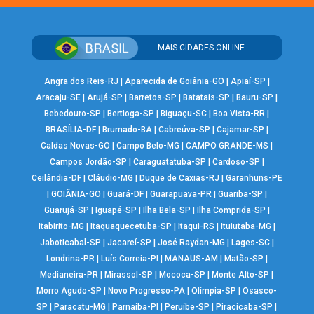
MAIS CIDADES ONLINE
Angra dos Reis-RJ
|
Aparecida de Goiânia-GO
|
Apiaí-SP
|
Aracaju-SE
|
Arujá-SP
|
Barretos-SP
|
Batatais-SP
|
Bauru-SP
|
Bebedouro-SP
|
Bertioga-SP
|
Biguaçu-SC
|
Boa Vista-RR
|
BRASÍLIA-DF
|
Brumado-BA
|
Cabreúva-SP
|
Cajamar-SP
|
Caldas Novas-GO
|
Campo Belo-MG
|
CAMPO GRANDE-MS
|
Campos Jordão-SP
|
Caraguatatuba-SP
|
Cardoso-SP
|
Ceilândia-DF
|
Cláudio-MG
|
Duque de Caxias-RJ
|
Garanhuns-PE
|
GOIÂNIA-GO
|
Guará-DF
|
Guarapuava-PR
|
Guariba-SP
|
Guarujá-SP
|
Iguapé-SP
|
Ilha Bela-SP
|
Ilha Comprida-SP
|
Itabirito-MG
|
Itaquaquecetuba-SP
|
Itaqui-RS
|
Ituiutaba-MG
|
Jaboticabal-SP
|
Jacareí-SP
|
José Raydan-MG
|
Lages-SC
|
Londrina-PR
|
Luís Correia-PI
|
MANAUS-AM
|
Matão-SP
|
Medianeira-PR
|
Mirassol-SP
|
Mococa-SP
|
Monte Alto-SP
|
Morro Agudo-SP
|
Novo Progresso-PA
|
Olímpia-SP
|
Osasco-
SP
|
Paracatu-MG
|
Parnaíba-PI
|
Peruíbe-SP
|
Piracicaba-SP
|