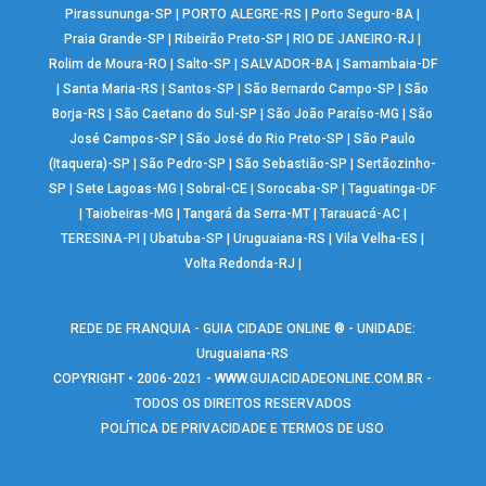
Pirassununga-SP
|
PORTO ALEGRE-RS
|
Porto Seguro-BA
|
Praia Grande-SP
|
Ribeirão Preto-SP
|
RIO DE JANEIRO-RJ
|
Rolim de Moura-RO
|
Salto-SP
|
SALVADOR-BA
|
Samambaia-DF
|
Santa Maria-RS
|
Santos-SP
|
São Bernardo Campo-SP
|
São
Borja-RS
|
São Caetano do Sul-SP
|
São João Paraíso-MG
|
São
José Campos-SP
|
São José do Rio Preto-SP
|
São Paulo
(Itaquera)-SP
|
São Pedro-SP
|
São Sebastião-SP
|
Sertãozinho-
SP
|
Sete Lagoas-MG
|
Sobral-CE
|
Sorocaba-SP
|
Taguatinga-DF
|
Taiobeiras-MG
|
Tangará da Serra-MT
|
Tarauacá-AC
|
TERESINA-PI
|
Ubatuba-SP
|
Uruguaiana-RS
|
Vila Velha-ES
|
Volta Redonda-RJ
|
REDE DE FRANQUIA - GUIA CIDADE ONLINE ® - UNIDADE:
Uruguaiana-RS
COPYRIGHT • 2006-2021 -
WWW.GUIACIDADEONLINE.COM.BR
-
TODOS OS DIREITOS RESERVADOS
POLÍTICA DE PRIVACIDADE E TERMOS DE USO