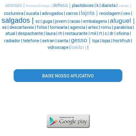
defesa |
animais |
plastidoces |
k |
diarista |
casas |
fonoaudiologa |
lajota |
costureira |
sucata |
advogados |
carros |
reciclagem |
ceo |
salgados |
aluguel |
sc |
guga |
jovem |
racao |
embalagens |
es |
descartaveis |
fotos |
tornearia |
agencia |
artec |
romu |
parabrisa |
atual |
despachante |
laura |
rh |
restaurante |
mil |
rt |
c |
dr |
oficina |
gesso |
radiador |
telefone |
setran |
santa |
loja |
lojas |
hortifruti |
vidroscape |
baklizi |
|
BAIXE NOSSO APLICATIVO