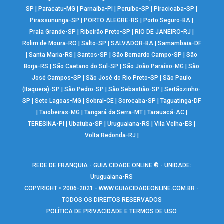
SP
|
Paracatu-MG
|
Parnaíba-PI
|
Peruíbe-SP
|
Piracicaba-SP
|
Pirassununga-SP
|
PORTO ALEGRE-RS
|
Porto Seguro-BA
|
Praia Grande-SP
|
Ribeirão Preto-SP
|
RIO DE JANEIRO-RJ
|
Rolim de Moura-RO
|
Salto-SP
|
SALVADOR-BA
|
Samambaia-DF
|
Santa Maria-RS
|
Santos-SP
|
São Bernardo Campo-SP
|
São
Borja-RS
|
São Caetano do Sul-SP
|
São João Paraíso-MG
|
São
José Campos-SP
|
São José do Rio Preto-SP
|
São Paulo
(Itaquera)-SP
|
São Pedro-SP
|
São Sebastião-SP
|
Sertãozinho-
SP
|
Sete Lagoas-MG
|
Sobral-CE
|
Sorocaba-SP
|
Taguatinga-DF
|
Taiobeiras-MG
|
Tangará da Serra-MT
|
Tarauacá-AC
|
TERESINA-PI
|
Ubatuba-SP
|
Uruguaiana-RS
|
Vila Velha-ES
|
Volta Redonda-RJ
|
REDE DE FRANQUIA - GUIA CIDADE ONLINE ® - UNIDADE:
Uruguaiana-RS
COPYRIGHT • 2006-2021 -
WWW.GUIACIDADEONLINE.COM.BR
-
TODOS OS DIREITOS RESERVADOS
POLÍTICA DE PRIVACIDADE E TERMOS DE USO