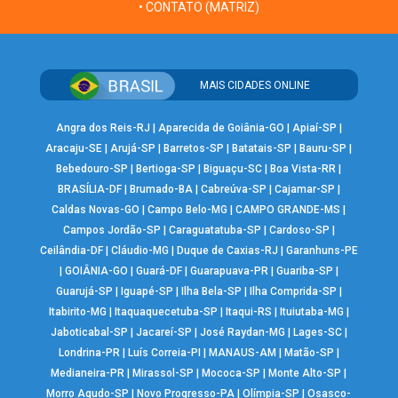
• CONTATO (MATRIZ)
MAIS CIDADES ONLINE
Angra dos Reis-RJ
|
Aparecida de Goiânia-GO
|
Apiaí-SP
|
Aracaju-SE
|
Arujá-SP
|
Barretos-SP
|
Batatais-SP
|
Bauru-SP
|
Bebedouro-SP
|
Bertioga-SP
|
Biguaçu-SC
|
Boa Vista-RR
|
BRASÍLIA-DF
|
Brumado-BA
|
Cabreúva-SP
|
Cajamar-SP
|
Caldas Novas-GO
|
Campo Belo-MG
|
CAMPO GRANDE-MS
|
Campos Jordão-SP
|
Caraguatatuba-SP
|
Cardoso-SP
|
Ceilândia-DF
|
Cláudio-MG
|
Duque de Caxias-RJ
|
Garanhuns-PE
|
GOIÂNIA-GO
|
Guará-DF
|
Guarapuava-PR
|
Guariba-SP
|
Guarujá-SP
|
Iguapé-SP
|
Ilha Bela-SP
|
Ilha Comprida-SP
|
Itabirito-MG
|
Itaquaquecetuba-SP
|
Itaqui-RS
|
Ituiutaba-MG
|
Jaboticabal-SP
|
Jacareí-SP
|
José Raydan-MG
|
Lages-SC
|
Londrina-PR
|
Luís Correia-PI
|
MANAUS-AM
|
Matão-SP
|
Medianeira-PR
|
Mirassol-SP
|
Mococa-SP
|
Monte Alto-SP
|
Morro Agudo-SP
|
Novo Progresso-PA
|
Olímpia-SP
|
Osasco-