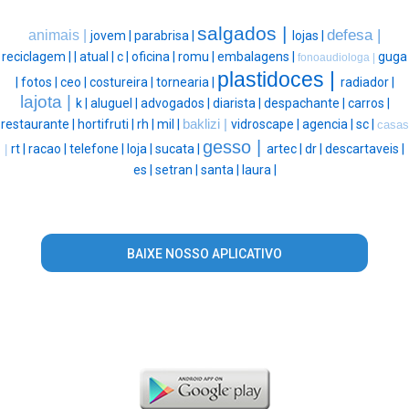
salgados |
defesa |
animais |
jovem |
parabrisa |
lojas |
reciclagem |
|
atual |
c |
oficina |
romu |
embalagens |
guga
fonoaudiologa |
plastidoces |
|
fotos |
ceo |
costureira |
tornearia |
radiador |
lajota |
k |
aluguel |
advogados |
diarista |
despachante |
carros |
restaurante |
hortifruti |
rh |
mil |
baklizi |
vidroscape |
agencia |
sc |
casas
gesso |
rt |
racao |
telefone |
loja |
sucata |
artec |
dr |
descartaveis |
|
es |
setran |
santa |
laura |
BAIXE NOSSO APLICATIVO