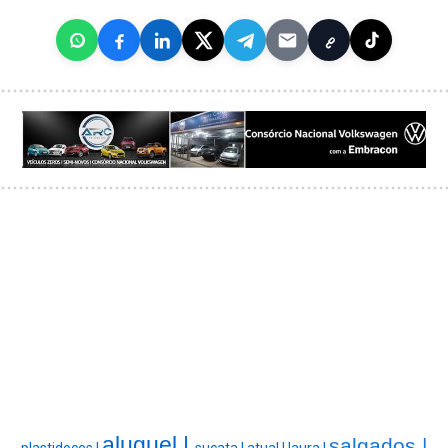
aluguel |
salgados |
plastidoces |
sucata |
atual |
laura |