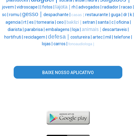
lajota |
jovem |
vidroscape |
|
fotos |
rh |
advogados |
radiador |
racao |
gesso |
sc |
romu |
despachante |
restaurante |
guga |
dr |
k |
casas |
agencia |
rt |
es |
tornearia |
ceo |
baklizi |
setran |
santa |
c |
oficina |
animais |
diarista |
parabrisa |
embalagens |
loja |
descartaveis |
defesa |
hortifruti |
reciclagem |
costureira |
artec |
mil |
telefone |
lojas |
carros |
fonoaudiologa |
BAIXE NOSSO APLICATIVO