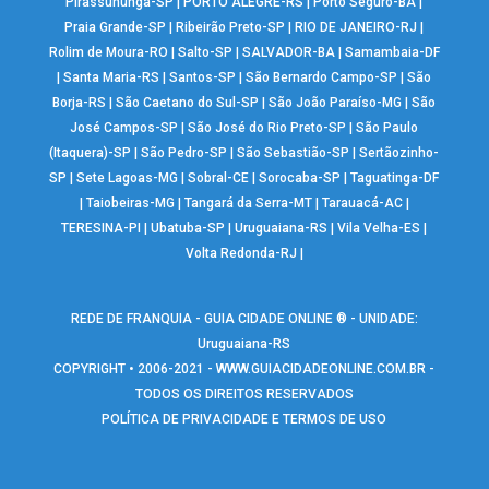
Pirassununga-SP
|
PORTO ALEGRE-RS
|
Porto Seguro-BA
|
Praia Grande-SP
|
Ribeirão Preto-SP
|
RIO DE JANEIRO-RJ
|
Rolim de Moura-RO
|
Salto-SP
|
SALVADOR-BA
|
Samambaia-DF
|
Santa Maria-RS
|
Santos-SP
|
São Bernardo Campo-SP
|
São
Borja-RS
|
São Caetano do Sul-SP
|
São João Paraíso-MG
|
São
José Campos-SP
|
São José do Rio Preto-SP
|
São Paulo
(Itaquera)-SP
|
São Pedro-SP
|
São Sebastião-SP
|
Sertãozinho-
SP
|
Sete Lagoas-MG
|
Sobral-CE
|
Sorocaba-SP
|
Taguatinga-DF
|
Taiobeiras-MG
|
Tangará da Serra-MT
|
Tarauacá-AC
|
TERESINA-PI
|
Ubatuba-SP
|
Uruguaiana-RS
|
Vila Velha-ES
|
Volta Redonda-RJ
|
REDE DE FRANQUIA - GUIA CIDADE ONLINE ® - UNIDADE:
Uruguaiana-RS
COPYRIGHT • 2006-2021 -
WWW.GUIACIDADEONLINE.COM.BR
-
TODOS OS DIREITOS RESERVADOS
POLÍTICA DE PRIVACIDADE E TERMOS DE USO