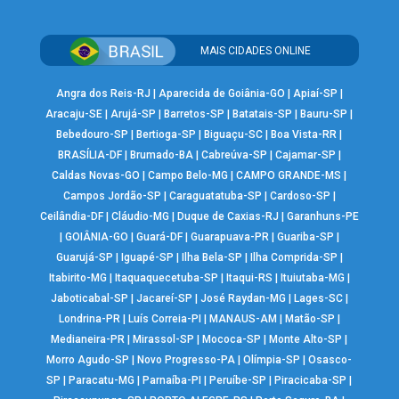
MAIS CIDADES ONLINE
Angra dos Reis-RJ
|
Aparecida de Goiânia-GO
|
Apiaí-SP
|
Aracaju-SE
|
Arujá-SP
|
Barretos-SP
|
Batatais-SP
|
Bauru-SP
|
Bebedouro-SP
|
Bertioga-SP
|
Biguaçu-SC
|
Boa Vista-RR
|
BRASÍLIA-DF
|
Brumado-BA
|
Cabreúva-SP
|
Cajamar-SP
|
Caldas Novas-GO
|
Campo Belo-MG
|
CAMPO GRANDE-MS
|
Campos Jordão-SP
|
Caraguatatuba-SP
|
Cardoso-SP
|
Ceilândia-DF
|
Cláudio-MG
|
Duque de Caxias-RJ
|
Garanhuns-PE
|
GOIÂNIA-GO
|
Guará-DF
|
Guarapuava-PR
|
Guariba-SP
|
Guarujá-SP
|
Iguapé-SP
|
Ilha Bela-SP
|
Ilha Comprida-SP
|
Itabirito-MG
|
Itaquaquecetuba-SP
|
Itaqui-RS
|
Ituiutaba-MG
|
Jaboticabal-SP
|
Jacareí-SP
|
José Raydan-MG
|
Lages-SC
|
Londrina-PR
|
Luís Correia-PI
|
MANAUS-AM
|
Matão-SP
|
Medianeira-PR
|
Mirassol-SP
|
Mococa-SP
|
Monte Alto-SP
|
Morro Agudo-SP
|
Novo Progresso-PA
|
Olímpia-SP
|
Osasco-
SP
|
Paracatu-MG
|
Parnaíba-PI
|
Peruíbe-SP
|
Piracicaba-SP
|