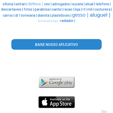
defesa |
oficina |
setran |
ceo |
advogados |
sucata |
atual |
telefone |
descartaveis |
fotos |
parabrisa |
santa |
racao |
loja |
rt |
mil |
costureira |
aluguel |
gesso |
carros |
dr |
tornearia |
diarista |
plastidoces |
radiador |
fonoaudiologa |
BAIXE NOSSO APLICATIVO