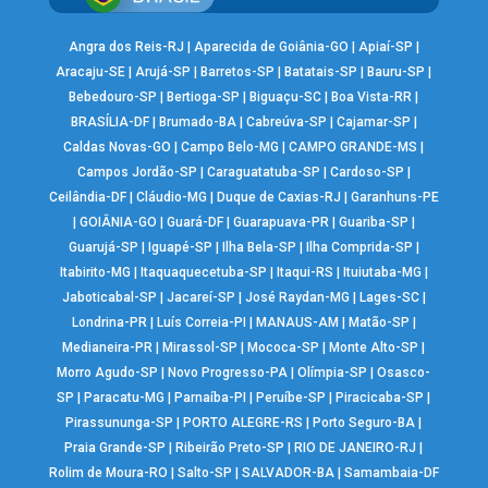
Angra dos Reis-RJ
|
Aparecida de Goiânia-GO
|
Apiaí-SP
|
Aracaju-SE
|
Arujá-SP
|
Barretos-SP
|
Batatais-SP
|
Bauru-SP
|
Bebedouro-SP
|
Bertioga-SP
|
Biguaçu-SC
|
Boa Vista-RR
|
BRASÍLIA-DF
|
Brumado-BA
|
Cabreúva-SP
|
Cajamar-SP
|
Caldas Novas-GO
|
Campo Belo-MG
|
CAMPO GRANDE-MS
|
Campos Jordão-SP
|
Caraguatatuba-SP
|
Cardoso-SP
|
Ceilândia-DF
|
Cláudio-MG
|
Duque de Caxias-RJ
|
Garanhuns-PE
|
GOIÂNIA-GO
|
Guará-DF
|
Guarapuava-PR
|
Guariba-SP
|
Guarujá-SP
|
Iguapé-SP
|
Ilha Bela-SP
|
Ilha Comprida-SP
|
Itabirito-MG
|
Itaquaquecetuba-SP
|
Itaqui-RS
|
Ituiutaba-MG
|
Jaboticabal-SP
|
Jacareí-SP
|
José Raydan-MG
|
Lages-SC
|
Londrina-PR
|
Luís Correia-PI
|
MANAUS-AM
|
Matão-SP
|
Medianeira-PR
|
Mirassol-SP
|
Mococa-SP
|
Monte Alto-SP
|
Morro Agudo-SP
|
Novo Progresso-PA
|
Olímpia-SP
|
Osasco-
SP
|
Paracatu-MG
|
Parnaíba-PI
|
Peruíbe-SP
|
Piracicaba-SP
|
Pirassununga-SP
|
PORTO ALEGRE-RS
|
Porto Seguro-BA
|
Praia Grande-SP
|
Ribeirão Preto-SP
|
RIO DE JANEIRO-RJ
|
Rolim de Moura-RO
|
Salto-SP
|
SALVADOR-BA
|
Samambaia-DF