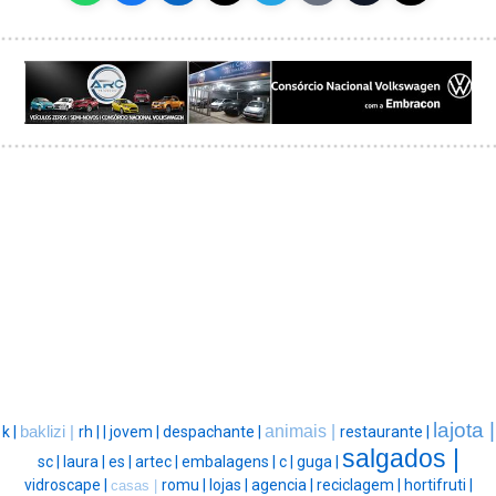
lajota |
animais |
k |
baklizi |
rh |
|
jovem |
despachante |
restaurante |
salgados |
sc |
laura |
es |
artec |
embalagens |
c |
guga |
vidroscape |
romu |
lojas |
agencia |
reciclagem |
hortifruti |
casas |