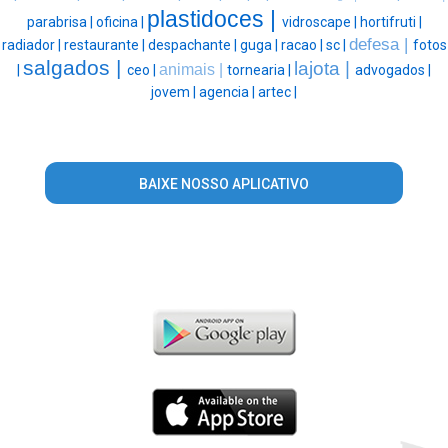
plastidoces |
parabrisa |
oficina |
vidroscape |
hortifruti |
defesa |
radiador |
restaurante |
despachante |
guga |
racao |
sc |
fotos
salgados |
lajota |
animais |
|
ceo |
tornearia |
advogados |
jovem |
agencia |
artec |
BAIXE NOSSO APLICATIVO