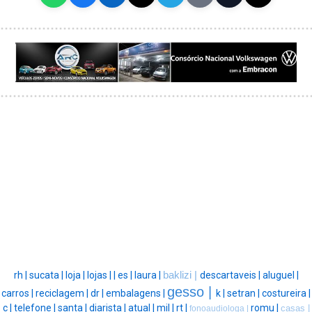
rh |
sucata |
loja |
lojas |
|
es |
laura |
baklizi |
descartaveis |
aluguel |
gesso |
carros |
reciclagem |
dr |
embalagens |
k |
setran |
costureira |
c |
telefone |
santa |
diarista |
atual |
mil |
rt |
romu |
casas |
fonoaudiologa |