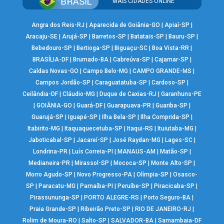
MAIS CIDADES ONLINE
Angra dos Reis-RJ
|
Aparecida de Goiânia-GO
|
Apiaí-SP
|
Aracaju-SE
|
Arujá-SP
|
Barretos-SP
|
Batatais-SP
|
Bauru-SP
|
Bebedouro-SP
|
Bertioga-SP
|
Biguaçu-SC
|
Boa Vista-RR
|
BRASÍLIA-DF
|
Brumado-BA
|
Cabreúva-SP
|
Cajamar-SP
|
Caldas Novas-GO
|
Campo Belo-MG
|
CAMPO GRANDE-MS
|
Campos Jordão-SP
|
Caraguatatuba-SP
|
Cardoso-SP
|
Ceilândia-DF
|
Cláudio-MG
|
Duque de Caxias-RJ
|
Garanhuns-PE
|
GOIÂNIA-GO
|
Guará-DF
|
Guarapuava-PR
|
Guariba-SP
|
Guarujá-SP
|
Iguapé-SP
|
Ilha Bela-SP
|
Ilha Comprida-SP
|
Itabirito-MG
|
Itaquaquecetuba-SP
|
Itaqui-RS
|
Ituiutaba-MG
|
Jaboticabal-SP
|
Jacareí-SP
|
José Raydan-MG
|
Lages-SC
|
Londrina-PR
|
Luís Correia-PI
|
MANAUS-AM
|
Matão-SP
|
Medianeira-PR
|
Mirassol-SP
|
Mococa-SP
|
Monte Alto-SP
|
Morro Agudo-SP
|
Novo Progresso-PA
|
Olímpia-SP
|
Osasco-
SP
|
Paracatu-MG
|
Parnaíba-PI
|
Peruíbe-SP
|
Piracicaba-SP
|
Pirassununga-SP
|
PORTO ALEGRE-RS
|
Porto Seguro-BA
|
Praia Grande-SP
|
Ribeirão Preto-SP
|
RIO DE JANEIRO-RJ
|
Rolim de Moura-RO
|
Salto-SP
|
SALVADOR-BA
|
Samambaia-DF