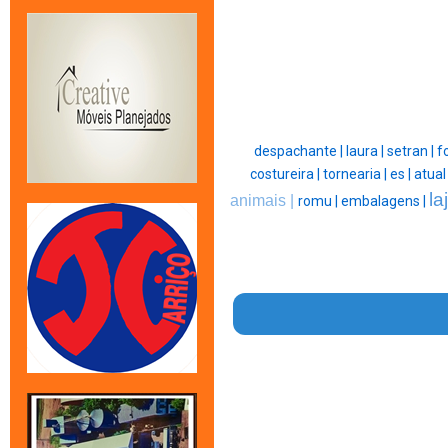
despachante |
laura |
setran |
f
costureira |
tornearia |
es |
atual
la
animais |
romu |
embalagens |