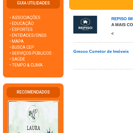
GUIA UTILIDADES
• ASSOCIAÇÕES
REPISO IM
• EDUCAÇÃO
A MAIS C
• ESPORTES
<
• ENTIDADES/ONGS
• MAPA
• BUSCA CEP
Grecco Corretor de Imóveis
• SERVIÇOS PÚBLICOS
• SAÚDE
• TEMPO & CLIMA
RECOMENDADOS