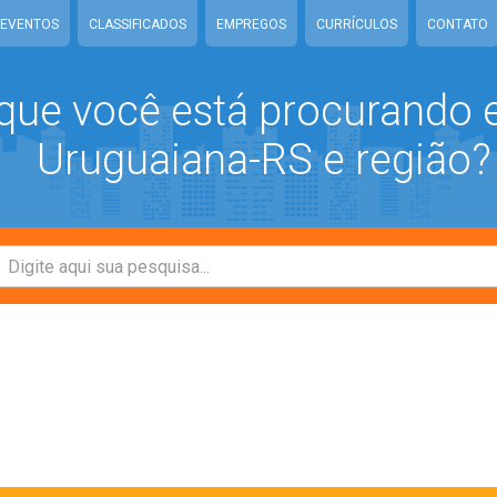
EVENTOS
CLASSIFICADOS
EMPREGOS
CURRÍCULOS
CONTATO
que você está procurando
Uruguaiana-RS e região?