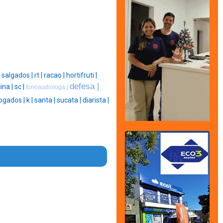
|
salgados |
rt |
racao |
hortifruti |
defesa |
cina |
sc |
fonoaudiologa |
ogados |
k |
santa |
sucata |
diarista |