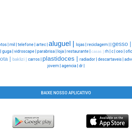
aluguel |
gesso 
otos |
mil |
telefone |
artec |
lojas |
reciclagem |
|
 |
guga |
vidroscape |
parabrisa |
loja |
restaurante |
rh |
c |
ceo |
ofi
casas |
plastidoces |
jota |
baklizi |
carros |
radiador |
descartaveis |
adv
jovem |
agencia |
dr |
BAIXE NOSSO APLICATIVO