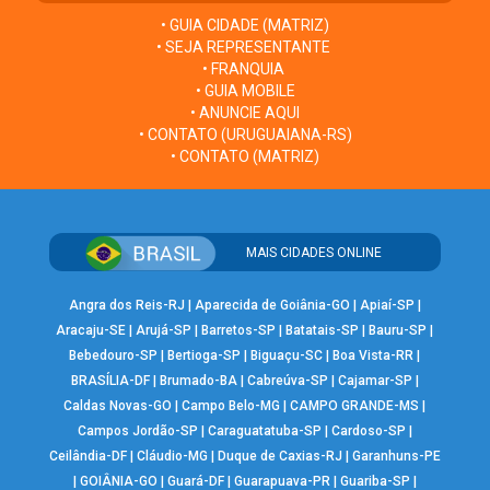
• GUIA CIDADE (MATRIZ)
• SEJA REPRESENTANTE
• FRANQUIA
• GUIA MOBILE
• ANUNCIE AQUI
• CONTATO (URUGUAIANA-RS)
• CONTATO (MATRIZ)
MAIS CIDADES ONLINE
Angra dos Reis-RJ
|
Aparecida de Goiânia-GO
|
Apiaí-SP
|
Aracaju-SE
|
Arujá-SP
|
Barretos-SP
|
Batatais-SP
|
Bauru-SP
|
Bebedouro-SP
|
Bertioga-SP
|
Biguaçu-SC
|
Boa Vista-RR
|
BRASÍLIA-DF
|
Brumado-BA
|
Cabreúva-SP
|
Cajamar-SP
|
Caldas Novas-GO
|
Campo Belo-MG
|
CAMPO GRANDE-MS
|
Campos Jordão-SP
|
Caraguatatuba-SP
|
Cardoso-SP
|
Ceilândia-DF
|
Cláudio-MG
|
Duque de Caxias-RJ
|
Garanhuns-PE
|
GOIÂNIA-GO
|
Guará-DF
|
Guarapuava-PR
|
Guariba-SP
|