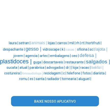
animais |
laura |
setran |
lojas |
carros |
mil |
rh |
rt |
hortifruti |
gesso |
lajota |
despachante |
vidroscape |
k |
oficina |
sc |
casas |
defesa |
jovem |
agencia |
artec |
embalagens |
ceo |
plastidoces |
salgados |
guga |
descartaveis |
restaurante |
sucata |
atual |
parabrisa |
advogados |
dr |
|
loja |
racao |
baklizi |
costureira |
reciclagem |
c |
telefone |
fotos |
diarista |
fonoaudiologa |
romu |
es |
santa |
radiador |
tornearia |
aluguel |
BAIXE NOSSO APLICATIVO