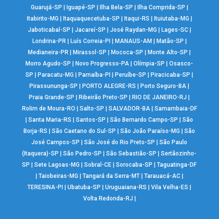
Guarujá-SP
|
Iguapé-SP
|
Ilha Bela-SP
|
Ilha Comprida-SP
|
Itabirito-MG
|
Itaquaquecetuba-SP
|
Itaqui-RS
|
Ituiutaba-MG
|
Jaboticabal-SP
|
Jacareí-SP
|
José Raydan-MG
|
Lages-SC
|
Londrina-PR
|
Luís Correia-PI
|
MANAUS-AM
|
Matão-SP
|
Medianeira-PR
|
Mirassol-SP
|
Mococa-SP
|
Monte Alto-SP
|
Morro Agudo-SP
|
Novo Progresso-PA
|
Olímpia-SP
|
Osasco-
SP
|
Paracatu-MG
|
Parnaíba-PI
|
Peruíbe-SP
|
Piracicaba-SP
|
Pirassununga-SP
|
PORTO ALEGRE-RS
|
Porto Seguro-BA
|
Praia Grande-SP
|
Ribeirão Preto-SP
|
RIO DE JANEIRO-RJ
|
Rolim de Moura-RO
|
Salto-SP
|
SALVADOR-BA
|
Samambaia-DF
|
Santa Maria-RS
|
Santos-SP
|
São Bernardo Campo-SP
|
São
Borja-RS
|
São Caetano do Sul-SP
|
São João Paraíso-MG
|
São
José Campos-SP
|
São José do Rio Preto-SP
|
São Paulo
(Itaquera)-SP
|
São Pedro-SP
|
São Sebastião-SP
|
Sertãozinho-
SP
|
Sete Lagoas-MG
|
Sobral-CE
|
Sorocaba-SP
|
Taguatinga-DF
|
Taiobeiras-MG
|
Tangará da Serra-MT
|
Tarauacá-AC
|
TERESINA-PI
|
Ubatuba-SP
|
Uruguaiana-RS
|
Vila Velha-ES
|
Volta Redonda-RJ
|