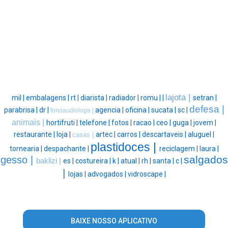
lajota |
mil |
embalagens |
rt |
diarista |
radiador |
romu |
|
setran |
defesa |
parabrisa |
dr |
agencia |
oficina |
sucata |
sc |
fonoaudiologa |
animais |
hortifruti |
telefone |
fotos |
racao |
ceo |
guga |
jovem |
restaurante |
loja |
artec |
carros |
descartaveis |
aluguel |
casas |
plastidoces |
tornearia |
despachante |
reciclagem |
laura |
salgados
gesso |
baklizi |
es |
costureira |
k |
atual |
rh |
santa |
c |
|
lojas |
advogados |
vidroscape |
BAIXE NOSSO APLICATIVO