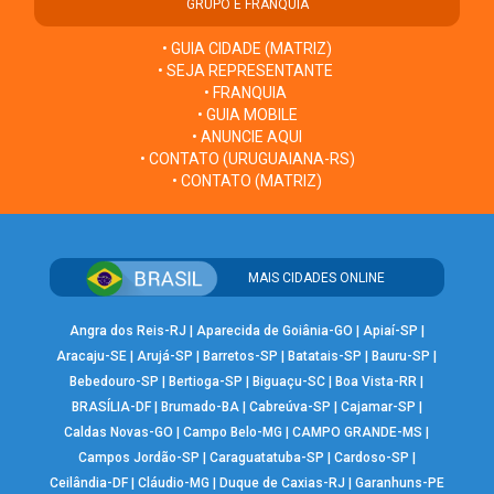
GRUPO E FRANQUIA
• GUIA CIDADE (MATRIZ)
• SEJA REPRESENTANTE
• FRANQUIA
• GUIA MOBILE
• ANUNCIE AQUI
• CONTATO (URUGUAIANA-RS)
• CONTATO (MATRIZ)
MAIS CIDADES ONLINE
Angra dos Reis-RJ
|
Aparecida de Goiânia-GO
|
Apiaí-SP
|
Aracaju-SE
|
Arujá-SP
|
Barretos-SP
|
Batatais-SP
|
Bauru-SP
|
Bebedouro-SP
|
Bertioga-SP
|
Biguaçu-SC
|
Boa Vista-RR
|
BRASÍLIA-DF
|
Brumado-BA
|
Cabreúva-SP
|
Cajamar-SP
|
Caldas Novas-GO
|
Campo Belo-MG
|
CAMPO GRANDE-MS
|
Campos Jordão-SP
|
Caraguatatuba-SP
|
Cardoso-SP
|
Ceilândia-DF
|
Cláudio-MG
|
Duque de Caxias-RJ
|
Garanhuns-PE