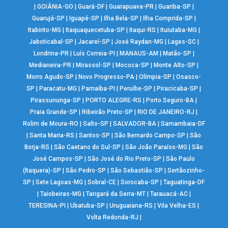
|
GOIÂNIA-GO
|
Guará-DF
|
Guarapuava-PR
|
Guariba-SP
|
Guarujá-SP
|
Iguapé-SP
|
Ilha Bela-SP
|
Ilha Comprida-SP
|
Itabirito-MG
|
Itaquaquecetuba-SP
|
Itaqui-RS
|
Ituiutaba-MG
|
Jaboticabal-SP
|
Jacareí-SP
|
José Raydan-MG
|
Lages-SC
|
Londrina-PR
|
Luís Correia-PI
|
MANAUS-AM
|
Matão-SP
|
Medianeira-PR
|
Mirassol-SP
|
Mococa-SP
|
Monte Alto-SP
|
Morro Agudo-SP
|
Novo Progresso-PA
|
Olímpia-SP
|
Osasco-
SP
|
Paracatu-MG
|
Parnaíba-PI
|
Peruíbe-SP
|
Piracicaba-SP
|
Pirassununga-SP
|
PORTO ALEGRE-RS
|
Porto Seguro-BA
|
Praia Grande-SP
|
Ribeirão Preto-SP
|
RIO DE JANEIRO-RJ
|
Rolim de Moura-RO
|
Salto-SP
|
SALVADOR-BA
|
Samambaia-DF
|
Santa Maria-RS
|
Santos-SP
|
São Bernardo Campo-SP
|
São
Borja-RS
|
São Caetano do Sul-SP
|
São João Paraíso-MG
|
São
José Campos-SP
|
São José do Rio Preto-SP
|
São Paulo
(Itaquera)-SP
|
São Pedro-SP
|
São Sebastião-SP
|
Sertãozinho-
SP
|
Sete Lagoas-MG
|
Sobral-CE
|
Sorocaba-SP
|
Taguatinga-DF
|
Taiobeiras-MG
|
Tangará da Serra-MT
|
Tarauacá-AC
|
TERESINA-PI
|
Ubatuba-SP
|
Uruguaiana-RS
|
Vila Velha-ES
|
Volta Redonda-RJ
|