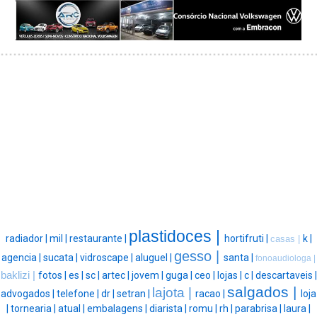
plastidoces |
radiador |
mil |
restaurante |
hortifruti |
k |
casas |
gesso |
agencia |
sucata |
vidroscape |
aluguel |
santa |
fonoaudiologa |
baklizi |
fotos |
es |
sc |
artec |
jovem |
guga |
ceo |
lojas |
c |
descartaveis |
salgados |
lajota |
advogados |
telefone |
dr |
setran |
racao |
loja
|
tornearia |
atual |
embalagens |
diarista |
romu |
rh |
parabrisa |
laura |