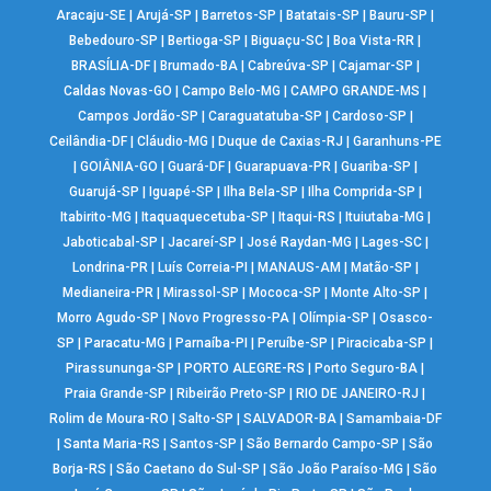
Aracaju-SE
|
Arujá-SP
|
Barretos-SP
|
Batatais-SP
|
Bauru-SP
|
Bebedouro-SP
|
Bertioga-SP
|
Biguaçu-SC
|
Boa Vista-RR
|
BRASÍLIA-DF
|
Brumado-BA
|
Cabreúva-SP
|
Cajamar-SP
|
Caldas Novas-GO
|
Campo Belo-MG
|
CAMPO GRANDE-MS
|
Campos Jordão-SP
|
Caraguatatuba-SP
|
Cardoso-SP
|
Ceilândia-DF
|
Cláudio-MG
|
Duque de Caxias-RJ
|
Garanhuns-PE
|
GOIÂNIA-GO
|
Guará-DF
|
Guarapuava-PR
|
Guariba-SP
|
Guarujá-SP
|
Iguapé-SP
|
Ilha Bela-SP
|
Ilha Comprida-SP
|
Itabirito-MG
|
Itaquaquecetuba-SP
|
Itaqui-RS
|
Ituiutaba-MG
|
Jaboticabal-SP
|
Jacareí-SP
|
José Raydan-MG
|
Lages-SC
|
Londrina-PR
|
Luís Correia-PI
|
MANAUS-AM
|
Matão-SP
|
Medianeira-PR
|
Mirassol-SP
|
Mococa-SP
|
Monte Alto-SP
|
Morro Agudo-SP
|
Novo Progresso-PA
|
Olímpia-SP
|
Osasco-
SP
|
Paracatu-MG
|
Parnaíba-PI
|
Peruíbe-SP
|
Piracicaba-SP
|
Pirassununga-SP
|
PORTO ALEGRE-RS
|
Porto Seguro-BA
|
Praia Grande-SP
|
Ribeirão Preto-SP
|
RIO DE JANEIRO-RJ
|
Rolim de Moura-RO
|
Salto-SP
|
SALVADOR-BA
|
Samambaia-DF
|
Santa Maria-RS
|
Santos-SP
|
São Bernardo Campo-SP
|
São
Borja-RS
|
São Caetano do Sul-SP
|
São João Paraíso-MG
|
São