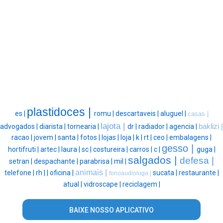
plastidoces |
es |
romu |
descartaveis |
aluguel |
casas |
lajota |
advogados |
diarista |
tornearia |
dr |
radiador |
agencia |
baklizi |
racao |
jovem |
santa |
fotos |
lojas |
loja |
k |
rt |
ceo |
embalagens |
gesso |
hortifruti |
artec |
laura |
sc |
costureira |
carros |
c |
guga |
salgados |
defesa |
setran |
despachante |
parabrisa |
mil |
animais |
telefone |
rh |
|
oficina |
sucata |
restaurante |
fonoaudiologa |
atual |
vidroscape |
reciclagem |
BAIXE NOSSO APLICATIVO