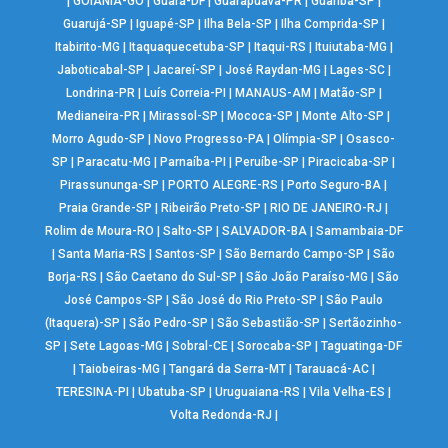
|
GOIÂNIA-GO
|
Guará-DF
|
Guarapuava-PR
|
Guariba-SP
|
Guarujá-SP
|
Iguapé-SP
|
Ilha Bela-SP
|
Ilha Comprida-SP
|
Itabirito-MG
|
Itaquaquecetuba-SP
|
Itaqui-RS
|
Ituiutaba-MG
|
Jaboticabal-SP
|
Jacareí-SP
|
José Raydan-MG
|
Lages-SC
|
Londrina-PR
|
Luís Correia-PI
|
MANAUS-AM
|
Matão-SP
|
Medianeira-PR
|
Mirassol-SP
|
Mococa-SP
|
Monte Alto-SP
|
Morro Agudo-SP
|
Novo Progresso-PA
|
Olímpia-SP
|
Osasco-
SP
|
Paracatu-MG
|
Parnaíba-PI
|
Peruíbe-SP
|
Piracicaba-SP
|
Pirassununga-SP
|
PORTO ALEGRE-RS
|
Porto Seguro-BA
|
Praia Grande-SP
|
Ribeirão Preto-SP
|
RIO DE JANEIRO-RJ
|
Rolim de Moura-RO
|
Salto-SP
|
SALVADOR-BA
|
Samambaia-DF
|
Santa Maria-RS
|
Santos-SP
|
São Bernardo Campo-SP
|
São
Borja-RS
|
São Caetano do Sul-SP
|
São João Paraíso-MG
|
São
José Campos-SP
|
São José do Rio Preto-SP
|
São Paulo
(Itaquera)-SP
|
São Pedro-SP
|
São Sebastião-SP
|
Sertãozinho-
SP
|
Sete Lagoas-MG
|
Sobral-CE
|
Sorocaba-SP
|
Taguatinga-DF
|
Taiobeiras-MG
|
Tangará da Serra-MT
|
Tarauacá-AC
|
TERESINA-PI
|
Ubatuba-SP
|
Uruguaiana-RS
|
Vila Velha-ES
|
Volta Redonda-RJ
|