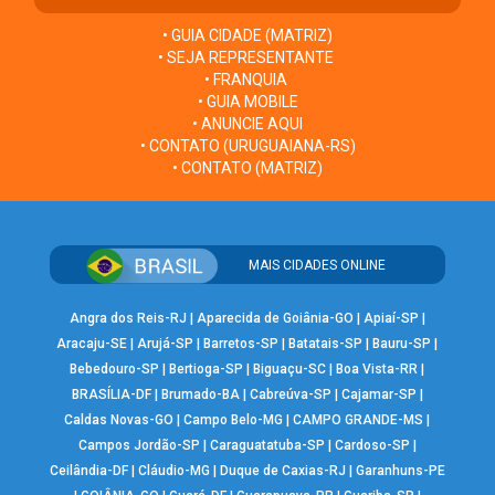
• GUIA CIDADE (MATRIZ)
• SEJA REPRESENTANTE
• FRANQUIA
• GUIA MOBILE
• ANUNCIE AQUI
• CONTATO (URUGUAIANA-RS)
• CONTATO (MATRIZ)
MAIS CIDADES ONLINE
Angra dos Reis-RJ
|
Aparecida de Goiânia-GO
|
Apiaí-SP
|
Aracaju-SE
|
Arujá-SP
|
Barretos-SP
|
Batatais-SP
|
Bauru-SP
|
Bebedouro-SP
|
Bertioga-SP
|
Biguaçu-SC
|
Boa Vista-RR
|
BRASÍLIA-DF
|
Brumado-BA
|
Cabreúva-SP
|
Cajamar-SP
|
Caldas Novas-GO
|
Campo Belo-MG
|
CAMPO GRANDE-MS
|
Campos Jordão-SP
|
Caraguatatuba-SP
|
Cardoso-SP
|
Ceilândia-DF
|
Cláudio-MG
|
Duque de Caxias-RJ
|
Garanhuns-PE